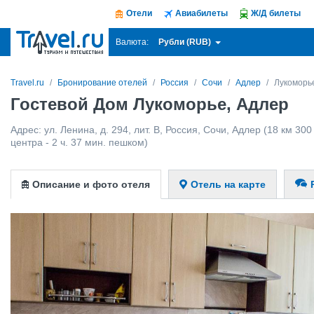
Отели
Авиабилеты
Ж/Д билеты
Рубли (RUB)
Валюта:
Travel.ru
Бронирование отелей
Россия
Сочи
Адлер
Лукоморь
Гостевой Дом Лукоморье, Адлер
Адрес:
ул. Ленина, д. 294, лит. В
,
Россия
,
Сочи
,
Адлер
(18 км 300
центра - 2 ч. 37 мин. пешком)
Описание и фото отеля
Отель на карте