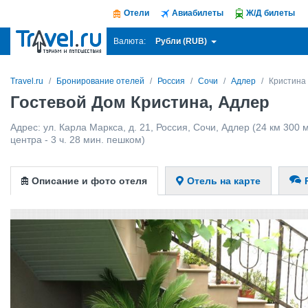
Отели
Авиабилеты
Ж/Д билеты
Рубли (RUB)
Валюта:
Travel.ru
Бронирование отелей
Россия
Сочи
Адлер
Кристина
Гостевой Дом Кристина, Адлер
Адрес:
ул. Карла Маркса, д. 21
,
Россия
,
Сочи
,
Адлер
(24 км 300 
центра - 3 ч. 28 мин. пешком)
Описание и фото отеля
Отель на карте