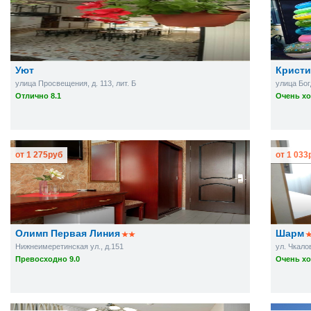
Уют
Кристи
улица Просвещения, д. 113, лит. Б
улица Бог
Отлично 8.1
Очень хо
от
1 275
руб
от
1 033
Олимп Первая Линия
Шарм
Нижнеимеретинская ул., д.151
ул. Чкалов
Превосходно 9.0
Очень хо