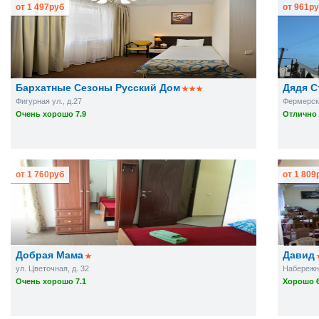
от
1 497
руб
от
961
ру
Бархатные Сезоны Русский Дом
Дядя С
Фигурная ул., д.27
Фермерска
Очень хорошо 7.9
Отлично 
от
1 760
руб
от
1 809
Добрая Мама
Давид
ул. Цветочная, д. 32
Набережна
Очень хорошо 7.1
Хорошо 6