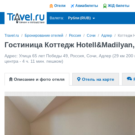
Отели
Авиабилеты
Ж/Д билеты
Рубли (RUB)
Валюта:
Travel.ru
Бронирование отелей
Россия
Сочи
Адлер
Коттедж H
Гостиница Коттедж Hotell&Madilyan
Адрес:
Улица 65 лет Победы 49
,
Россия
,
Сочи
,
Адлер
(29 км 200 
центра - 4 ч. 11 мин. пешком)
Описание и фото отеля
Отель на карте