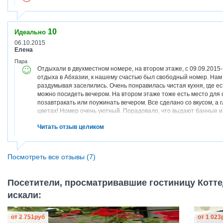
10
Идеально
06.10.2015
Елена
Пара
Отдыхали в двухместном номере, на втором этаже, с 09.09.2015
отдыха в Абхазии, к нашему счастью был свободный номер. Нам 
раздумывая заселились. Очень понравилась чистая кухня, где ес
можно посидеть вечером. На втором этаже тоже есть место для
позавтракать или поужинать вечером. Все сделано со вкусом, а г
цветах! Номер очень уютный. Порадовало, что выдают банные 
их с собой! Удачное расположение дома: до пляжа, магазина - 5
Читать отзыв целиком
Сочи парк, Олимпийский парк минут 30 по набережной, где каж
олимпийской чаше, и ещё много разных развлечений. Погода бы
на пляже никто не курит, не распивает спиртные напитки, лежак
отдых удался! Большое спасибо Ульяне и Елене за отзывчивост
Посмотреть все отзывы (7)
в Сочи, то только к Вам! Всем рекомендую!
Посетители, просматривавшие гостиницу Коттед
искали:
от
2 751
руб
от
1 023