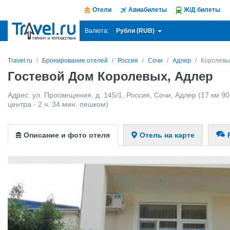
Отели
Авиабилеты
Ж/Д билеты
Рубли (RUB)
Валюта:
Travel.ru
Бронирование отелей
Россия
Сочи
Адлер
Королевы
Гостевой Дом Королевых, Адлер
Адрес:
ул. Просвещения, д. 145/1
,
Россия
,
Сочи
,
Адлер
(17 км 90
центра - 2 ч. 34 мин. пешком)
Описание и фото отеля
Отель на карте