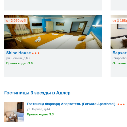
от
2 060
руб
от
1 168
Shine House
Бархат
ул. Ленина, д.63
Старообря
Превосходно 9.0
Отлично 
Гостиницы 3 звезды в Адлер
Гостиница Форвард Апартотель (Forward Aparthotel)
ул. Кирова, д.44
Превосходно
9.3