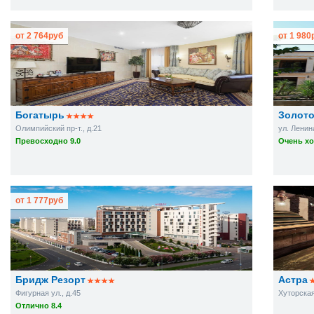
от
2 764
руб
от
1 980
Богатырь
Золот
Олимпийский пр-т., д.21
ул. Ленин
Превосходно 9.0
Очень хо
от
1 777
руб
Бридж Резорт
Астра
Фигурная ул., д.45
Хуторская
Отлично 8.4