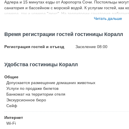
Адлера и 15 минутах езды от Аэропорта Сочи. Постояльцы могу
санатория и бассейном с морской водой. К услугам гостей, как
номера, так и номера "люкс". На территории санатория работае
Читать дальше
ведут прием специалисты разных направлений, выполняются ла
исследования, оказываются услуги в области косметологии и ст
день проводятся детские и взрослые анимационные программы. 
Время регистрации гостей гостиницы Коралл
конференц-залом на 100 мест, киноконцертный залом на 255 ме
площадью до 2000 квадратных метров, учебными классами по 20
Регистрация гостей и отъезд
Заселение 08:00
расположена парковая зона. В пешей доступности на территории
Окаенариум, Дельфинарий, аттракционы, аквапарк, питьевой бюв
сувенирной продукцией и продовольственные магазины.
Удобства гостиницы Коралл
Общие
Допускается размещение домашних животных
Услуги по продаже билетов
Банкомат на территории отеля
Экскурсионное бюро
Сейф
Интернет
Wi-Fi