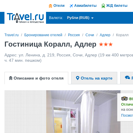
Отели
Авиабилеты
Ж/Д билеты
Рубли (RUB)
Валюта:
Travel.ru
Бронирование отелей
Россия
Сочи
Адлер
Коралл
Гостиница Коралл, Адлер
Адрес:
ул. Ленина, д. 219
,
Россия
,
Сочи
,
Адлер
(19 км 400 метров
ч. 47 мин. пешком)
Описание и фото отеля
Отель на карте
Отлич
на осн
Посмо