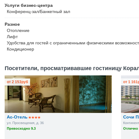
Услуги бизнес-центра
Конференц-зал/Банкетный зал
Разное
Отопление
Лифт
Удобства для гостей с ограниченными физическими возможнос
Кондиционер
Посетители, просматривавшие гостиницу Корал
от
2 153
руб
от
1 161
Ас-Отель
Сочи П
ул. Просвещения, д. 36
Континент
Превосходно 9.3
Отлично 