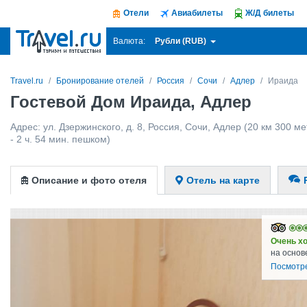
Отели
Авиабилеты
Ж/Д билеты
Рубли (RUB)
Валюта:
Travel.ru
Бронирование отелей
Россия
Сочи
Адлер
Ираида
Гостевой Дом Ираида, Адлер
Адрес:
ул. Дзержинского, д. 8
,
Россия
,
Сочи
,
Адлер
(20 км 300 ме
- 2 ч. 54 мин. пешком)
Описание и фото отеля
Отель на карте
Очень х
на основ
Посмотр