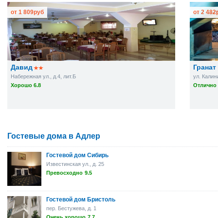
от
1 809
руб
от
2 482
Давид
Гранат
Набережная ул., д.4, лит.Б
ул. Калин
Хорошо 6.8
Отлично 
Гостевые дома в Адлер
Гостевой дом Сибирь
Известинская ул., д. 25
Превосходно
9.5
Гостевой дом Бристоль
пер. Бестужева, д. 1
Очень хорошо
7.7