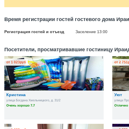
Время регистрации гостей гостевого дома Ира
Регистрация гостей и отъезд
Заселение 13:00
Посетители, просматривавшие гостиницу Ираид
от
1 023
руб
от
2 751
Кристина
Уют
улица Богдана Хмельницкого, д. 31/2
улица Про
Очень хорошо 7.7
Отлично 