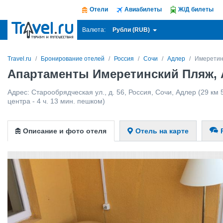
Отели
Авиабилеты
Ж/Д билеты
Рубли (RUB)
Валюта:
Travel.ru
Бронирование отелей
Россия
Сочи
Адлер
Имеретин
Апартаменты Имеретинский Пляж,
Адрес:
Старообрядческая ул., д. 56
,
Россия
,
Сочи
,
Адлер
(29 км 
центра - 4 ч. 13 мин. пешком)
Описание и фото отеля
Отель на карте