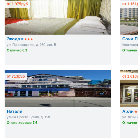
от
1 975
руб
от
1 161
Экодом
Сочи П
ул. Просвещения, д. 160, лит. Б
Континент
Отлично 8.3
Отлично 
от
713
руб
от
1 610
Натали
Арли
улица Просвещения, д. 158
ул. Ленина
Очень хорошо 7.6
Отлично 