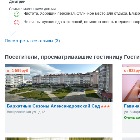
Дмитрий
Семья с маленькими детьми
Чистота. Хороший персонал. Отличное место для отдыха. Близо
Не очень вкусная еда в столовой, но можно поесть в здании напр
Посмотреть все отзывы (3)
Посетители, просматривавшие гостиницу Гости
от
1 599
руб
от
922
ру
Бархатные Сезоны Александровский Сад
Гавана
Воскресенская ул., д.12
ул. 8 март
Очень хо