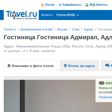
Отели
Авиабилеты
Ж/Д билеты
Рубли (RUB)
Валюта:
Travel.ru
Бронирование отелей
Россия
Сочи
Адлер
Гостиниц
Гостиница Гостиница Адмирал, Ад
Адрес:
Нижнеимеретинская Улица 139а
,
Россия
,
Сочи
,
Адлер
(28
от центра - 4 ч. 8 мин. пешком)
Описание и фото отеля
Отель на карте
Очень х
на основ
Посмотр