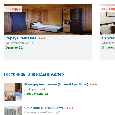
от
979
руб
от
1 168
Papaya Park Hotel
Бархат
ул. Котовского, д.41а
Старообря
Отлично 8.2
Отлично 
Гостиницы 3 звезды в Адлер
Форвард Апартотель (Forward Aparthotel)
ул. Кирова, д.44
Превосходно
9.3
Сочи Парк Отель (Сириус)
Континентальный пр-кт, д.6