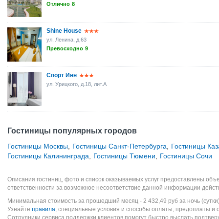
Отлично
8
Shine House
ул. Ленина, д.63
Превосходно
9
Спорт Инн
ул. Урицкого, д.18, лит.А
Гостиницы популярных городов
Гостиницы Москвы
,
Гостиницы Санкт-Петербурга
,
Гостиницы Каз
Гостиницы Калининграда
,
Гостиницы Тюмени
,
Гостиницы Сочи
Описания гостиниц, фото и список оказываемых услуг предоставлены объе
ответственности за возможное несоответствие данной информации дейст
Минимальная стоимость за прошедший месяц -
2 432,49
руб
за ночь (сутки
Узнайте
правила
, специальные условия и способы оплаты, предоплаты и 
Сотрудники сервиса поддержки клиентов помогут быстро выслать подтве