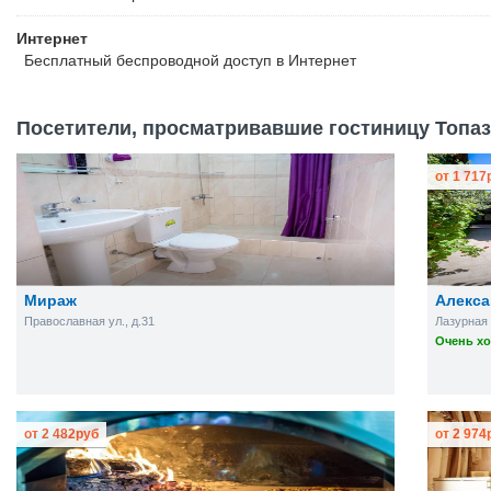
Интернет
Бесплатный
беспроводной доступ в Интернет
Посетители, просматривавшие гостиницу Топаз,
от
1 717
Мираж
Алекса
Православная ул., д.31
Лазурная 
Очень хо
от
2 482
руб
от
2 974