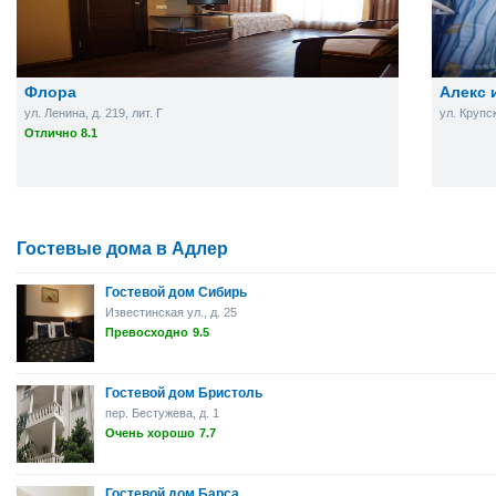
Флора
Алекс 
ул. Ленина, д. 219, лит. Г
ул. Крупс
Отлично 8.1
Гостевые дома в Адлер
Гостевой дом Сибирь
Известинская ул., д. 25
Превосходно
9.5
Гостевой дом Бристоль
пер. Бестужева, д. 1
Очень хорошо
7.7
Гостевой дом Барса