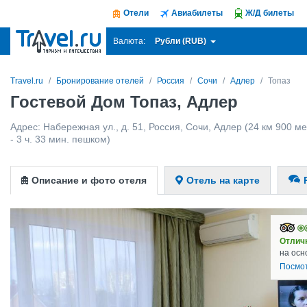
Отели
Авиабилеты
Ж/Д билеты
Рубли (RUB)
Валюта:
Travel.ru
Бронирование отелей
Россия
Сочи
Адлер
Топаз
Гостевой Дом Топаз, Адлер
Адрес:
Набережная ул., д. 51
,
Россия
,
Сочи
,
Адлер
(24 км 900 ме
- 3 ч. 33 мин. пешком)
Описание и фото отеля
Отель на карте
Отлич
на осн
Посмо