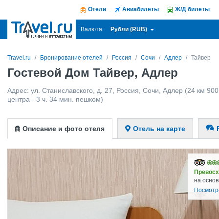
Отели
Авиабилеты
Ж/Д билеты
Рубли (RUB)
Валюта:
Travel.ru
Бронирование отелей
Россия
Сочи
Адлер
Тайвер
Гостевой Дом Тайвер, Адлер
Адрес:
ул. Станиславского, д. 27
,
Россия
,
Сочи
,
Адлер
(24 км 900
центра - 3 ч. 34 мин. пешком)
Описание и фото отеля
Отель на карте
Превосх
на основ
Посмотр