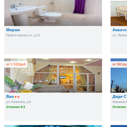
Мираж
Аквато
Православная ул., д.31
ул. Ленина
от
1 512
руб
от
961
ру
Ван
Дядя С
ул. Калинина, д.8
Фермерска
Отлично 8.3
Отлично 