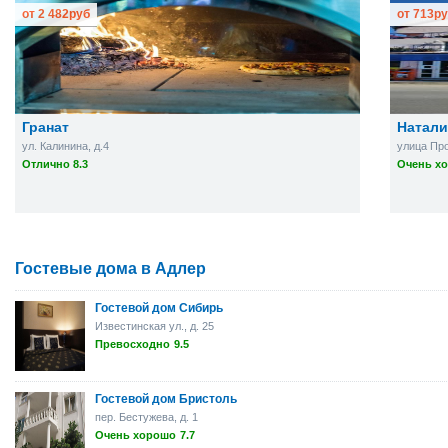
от
2 482
руб
от
713
ру
Гранат
Натали
ул. Калинина, д.4
улица Про
Отлично 8.3
Очень хо
Гостевые дома в Адлер
Гостевой дом Сибирь
Известинская ул., д. 25
Превосходно
9.5
Гостевой дом Бристоль
пер. Бестужева, д. 1
Очень хорошо
7.7