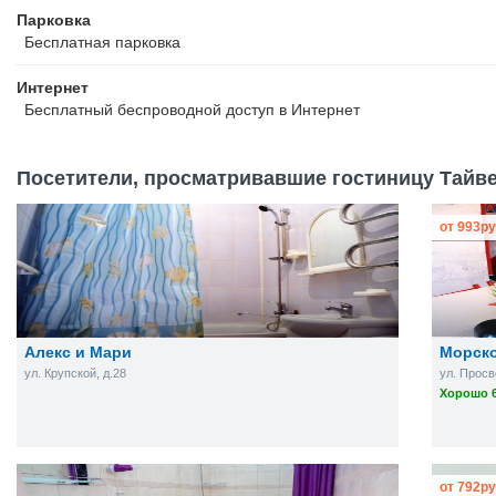
Парковка
Бесплатная
парковка
Интернет
Бесплатный
беспроводной доступ в Интернет
Посетители, просматривавшие гостиницу Тайвер
от
993
ру
Алекс и Мари
Морск
ул. Крупской, д.28
ул. Просв
Хорошо 6
от
792
ру