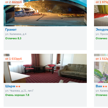
от
2 482
руб
от
1 975
Гранат
Экодо
ул. Калинина, д.4
ул. Просв
Отлично 8.3
Отлично 
от
1 033
руб
от
1 512
Шарм
Ван
ул. Чкалова, д.21, лит.Г
ул. Калин
Очень хорошо 7.8
Отлично 