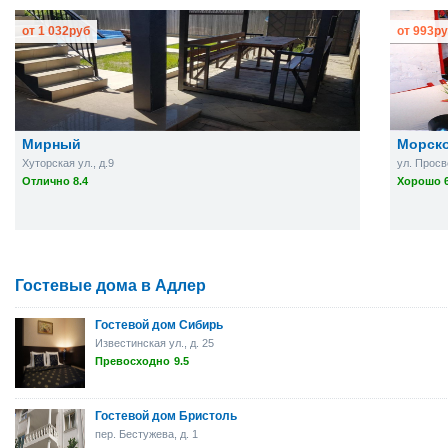
от
1 032
руб
от
993
ру
Мирный
Морск
Хуторская ул., д.9
ул. Просв
Отлично 8.4
Хорошо 6
Гостевые дома в Адлер
Гостевой дом Сибирь
Известинская ул., д. 25
Превосходно
9.5
Гостевой дом Бристоль
пер. Бестужева, д. 1