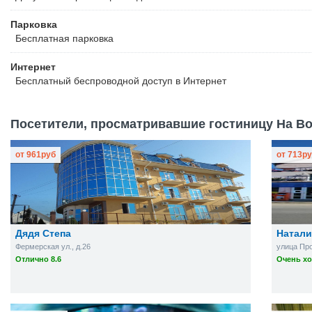
Парковка
Бесплатная
парковка
Интернет
Бесплатный
беспроводной доступ в Интернет
Посетители, просматривавшие гостиницу На Вой
от
961
руб
от
713
ру
Дядя Степа
Натали
Фермерская ул., д.26
улица Про
Отлично 8.6
Очень хо