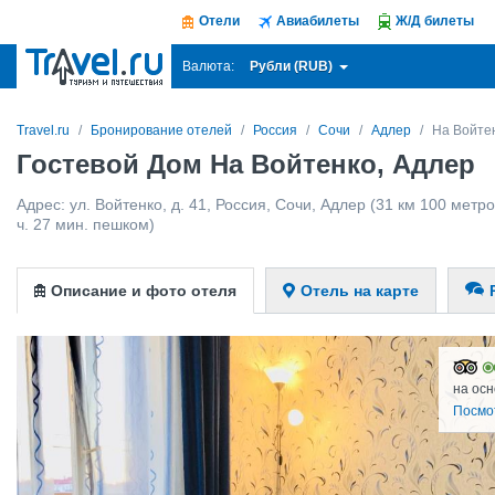
Отели
Авиабилеты
Ж/Д билеты
Рубли (RUB)
Валюта:
Travel.ru
Бронирование отелей
Россия
Сочи
Адлер
На Войте
Гостевой Дом На Войтенко, Адлер
Адрес:
ул. Войтенко, д. 41
,
Россия
,
Сочи
,
Адлер
(31 км 100 метров
ч. 27 мин. пешком)
Описание и фото отеля
Отель на карте
на осн
Посмо