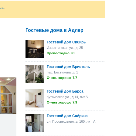
ра
.
Гостевые дома в Адлер
Гостевой дом Сибирь
Известинская ул., д. 25
Превосходно
9.5
Гостевой дом Бристоль
пер. Бестужева, д. 1
Очень хорошо
7.7
Гостевой дом Барса
Кутаисская ул., д.14, лит.Б
Очень хорошо
7.9
Гостевой дом Сабрина
ул. Просвещения, д. 160, лит. А