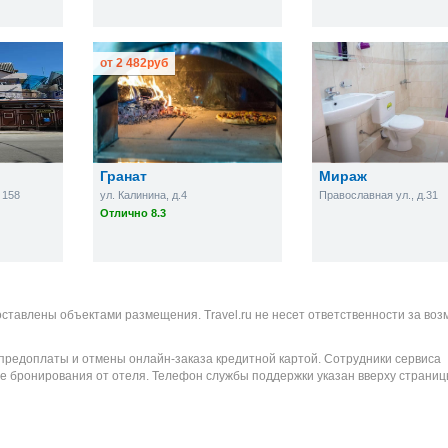
от
2 482
руб
Гранат
Мираж
 158
ул. Калинина, д.4
Православная ул., д.31
Отлично 8.3
оставлены объектами размещения. Travel.ru не несет ответственности за во
 предоплаты и отмены онлайн-заказа кредитной картой. Сотрудники сервиса
е бронирования от отеля. Телефон службы поддержки указан вверху страниц