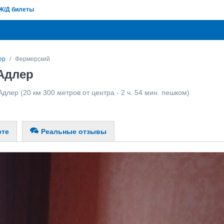
Ж/Д билеты
ер
Фермерский
Адлер
Адлер
(20 км 300 метров от центра - 2 ч. 54 мин. пешком)
рте
Реальные отзывы