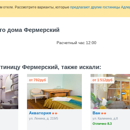
ом отеле. Рассмотрите варианты, которые
предлагают другие гостиницы Адле
ого дома Фермерский
Расчетный час 12:00
тиницу Фермерский, также искали:
от
792
руб
от
1 512
руб
Акватория
Ван
ул. Ленина, д. 219/5
ул. Калинина, д.8
Отлично 8.3