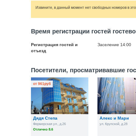
Извините, в данный момент нет свободных номеров в эт
Время регистрации гостей гостев
Регистрация гостей и
Заселение 14:00
отъезд
Посетители, просматривавшие гос
от
961
руб
Дядя Степа
Алекс и Мари
Фермерская ул., д.26
ул. Крупской, д.28
Отлично 8.6