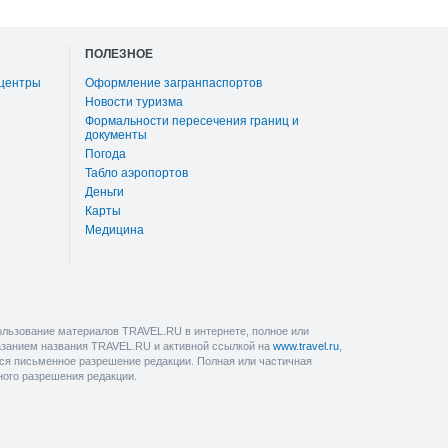
ПОЛЕЗНОЕ
 центры
Оформление загранпаспортов
Новости туризма
Формальности пересечения границ и
документы
Погода
Табло аэропортов
Деньги
Карты
Медицина
льзование материалов TRAVEL.RU в интернете, полное или
казанием названия TRAVEL.RU и активной ссылкой на
www.travel.ru
,
ется письменное разрешение редакции. Полная или частичная
ного разрешения редакции.