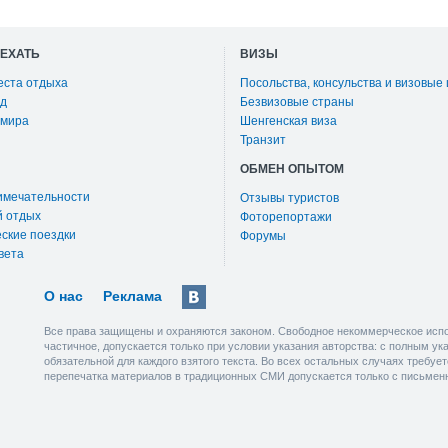
ОЕХАТЬ
ВИЗЫ
еста отдыха
Посольства, консульства и визовые
д
Безвизовые страны
 мира
Шенгенская виза
Транзит
ОБМЕН ОПЫТОМ
имечательности
Отзывы туристов
й отдых
Фоторепортажи
ские поездки
Форумы
вета
О нас
Реклама
Все права защищены и охраняются законом. Свободное некоммерческое испо
частичное, допускается только при условии указания авторства: с полным у
обязательной для каждого взятого текста. Во всех остальных случаях требу
перепечатка материалов в традиционных СМИ допускается только с письмен