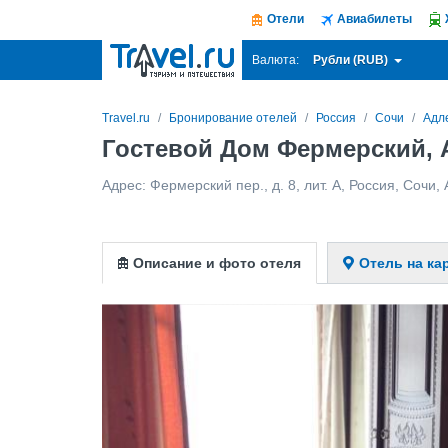
Отели
Авиабилеты
Рубли (RUB)
Валюта:
Travel.ru
Бронирование отелей
Россия
Сочи
Адл
Гостевой Дом Фермерский, 
Адрес:
Фермерский пер., д. 8, лит. А
,
Россия
,
Сочи
,
Описание и фото отеля
Отель на ка