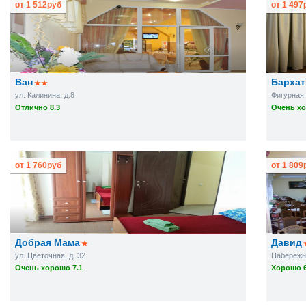
от
1 512
руб
от
1 497
Ван
Бархат
ул. Калинина, д.8
Фигурная 
Отлично 8.3
Очень хо
от
1 760
руб
от
1 809
Добрая Мама
Давид
ул. Цветочная, д. 32
Набережна
Очень хорошо 7.1
Хорошо 6