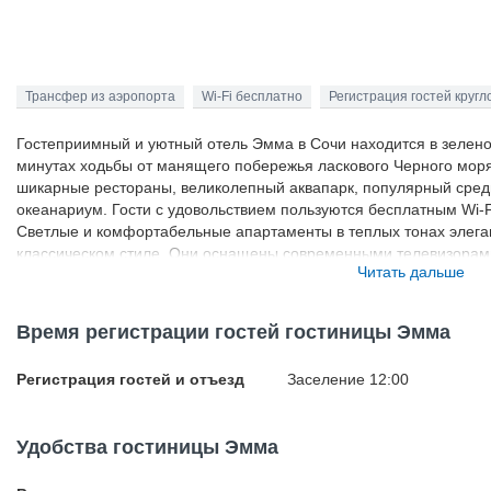
Трансфер из аэропорта
Wi-Fi бесплатно
Регистрация гостей кругл
Гостеприимный и уютный отель Эмма в Сочи находится в зелено
минутах ходьбы от манящего побережья ласкового Черного мор
шикарные рестораны, великолепный аквапарк, популярный сре
океанариум. Гости с удовольствием пользуются бесплатным Wi-
Светлые и комфортабельные апартаменты в теплых тонах элег
классическом стиле. Они оснащены современными телевизорам
Читать дальше
вместительными холодильниками, добротной мебелью и собств
номерах отеля есть прекрасные балконы с восхитительным видо
Время регистрации гостей гостиницы Эмма
Регистрация гостей и отъезд
Заселение 12:00
Удобства гостиницы Эмма