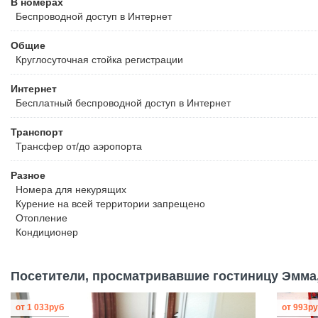
В номерах
Беспроводной
доступ в Интернет
Общие
Круглосуточная стойка регистрации
Интернет
Бесплатный
беспроводной доступ в Интернет
Транспорт
Трансфер от/до аэропорта
Разное
Номера для некурящих
Курение на всей территории запрещено
Отопление
Кондиционер
Посетители, просматривавшие гостиницу Эмма,
от
1 033
руб
от
993
ру