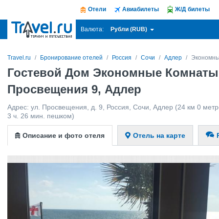
Отели
Авиабилеты
Ж/Д билеты
Рубли (RUB)
Валюта:
Travel.ru
Бронирование отелей
Россия
Сочи
Адлер
Экономны
Гостевой Дом Экономные Комнаты
Просвещения 9, Адлер
Адрес:
ул. Просвещения, д. 9
,
Россия
,
Сочи
,
Адлер
(24 км 0 метр
3 ч. 26 мин. пешком)
Описание и фото отеля
Отель на карте