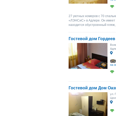
27 уютных номеров с 70 спаль
«ЛЭНСиС» в Адлере. Он имеет 
находится обустроенный пляж, 
Гостевой дом Гордеев
Взле
Адле
на о
Гостевой дом Дом Оаз
ул. 
Цент