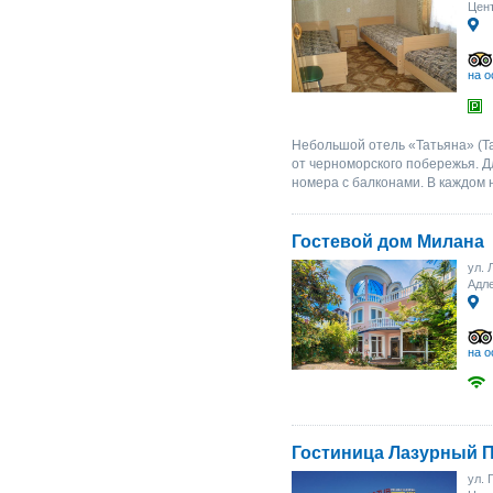
Цент
на о
Небольшой отель «Татьяна» (Tat
от черноморского побережья. 
номера с балконами. В каждом 
Гостевой дом Милана
ул. 
Адл
на о
Гостиница Лазурный 
ул. 