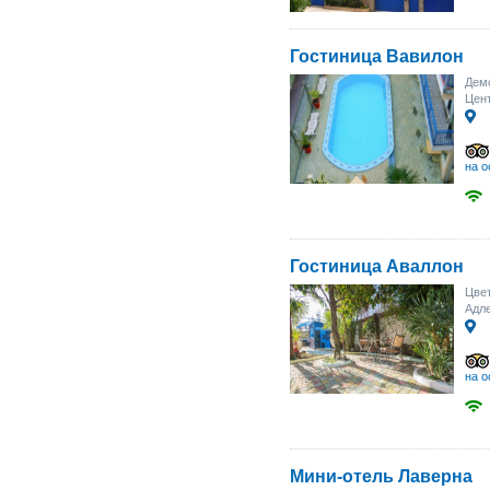
Гостиница Вавилон
Демо
Цент
на о
Гостиница Аваллон
Цвет
Адле
на о
Мини-отель Лаверна