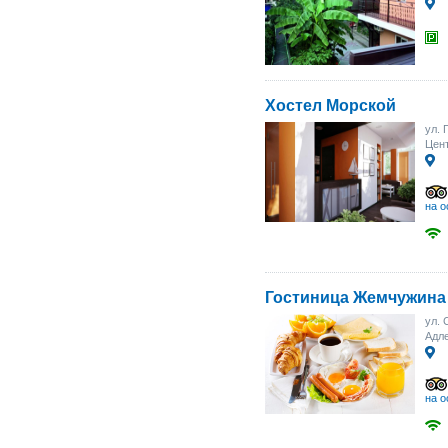
Хостел Морской
ул. 
Цент
на о
Гостиница Жемчужина
ул. 
Адле
на о