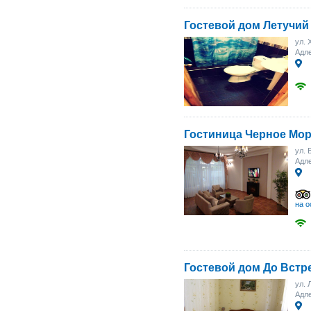
Гостевой дом Летучий
ул. 
Адл
Гостиница Черное Мор
ул. 
Адле
на о
Гостевой дом До Встр
ул. 
Адл