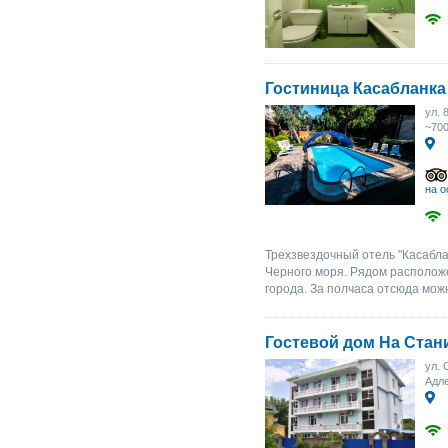
Гостиница Касабланка
ул. 
~70
на о
Трехзвездочный отель "Касабла
Черного моря. Рядом располож
города. За полчаса отсюда мож
Гостевой дом На Стан
ул. 
Адле