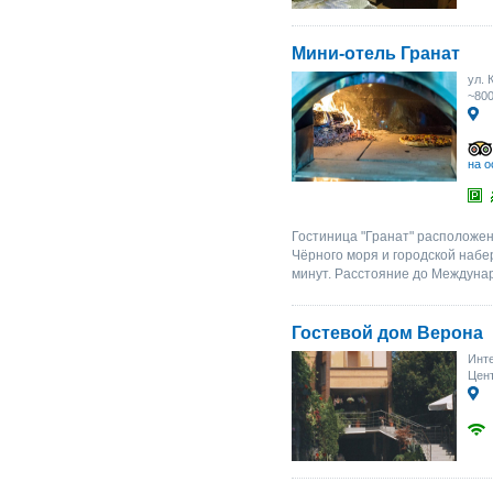
Мини-отель Гранат
ул. 
~80
на о
Гостиница "Гранат" расположен
Чёрного моря и городской набе
минут. Расстояние до Междунар
Гостевой дом Верона
Инте
Цент