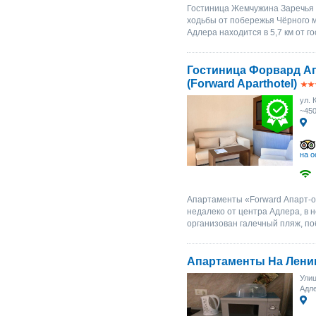
Гостиница Жемчужина Заречья р
ходьбы от побережья Чёрного 
Адлера находится в 5,7 км от го
Гостиница Форвард А
(Forward Aparthotel)
ул. 
~45
на о
Апартаменты «Forward Апарт-от
недалеко от центра Адлера, в н
организован галечный пляж, по
Апартаменты На Лени
Улиц
Адл