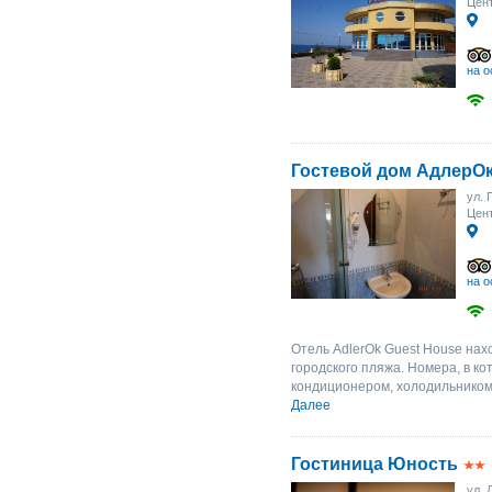
Цент
на о
Гостевой дом АдлерО
ул. 
Цент
на о
Отель AdlerOk Guest House нах
городского пляжа. Номера, в к
кондиционером, холодильником 
Далее
Гостиница Юность
ул. 