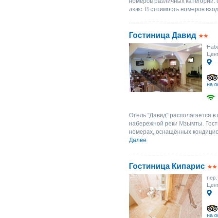
номеров различных категорий: 
люкс. В стоимость номеров вхо
Гостиница Давид
Набе
Цент
на о
Отель "Давид" располагается в 
набережной реки Мзымты. Гос
номерах, оснащённых кондицио
Далее
Гостиница Кипарис
пер.
Цент
на о