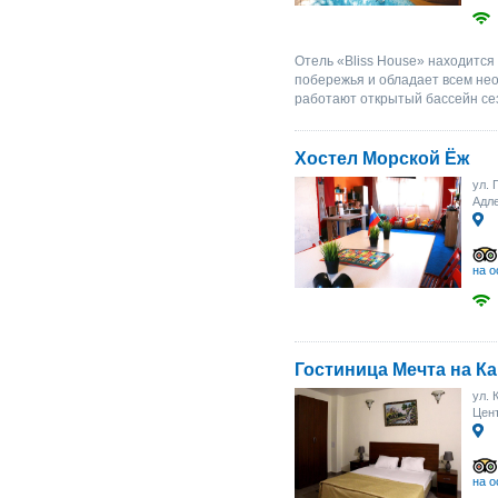
Отель «Bliss House» находится 
побережья и обладает всем не
работают открытый бассейн сез
Хостел Морской Ёж
ул. 
Адл
на о
Гостиница Мечта на К
ул. 
Цент
на о