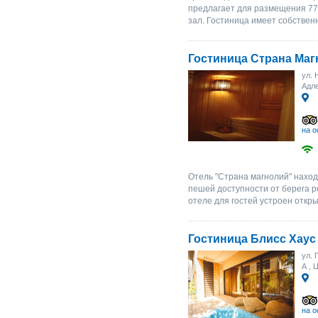
предлагает для размещения 77
зал. Гостиница имеет собствен
Гостиница Страна Ма
ул. 
Адл
на о
Отель "Страна магнолий" наход
пешей доступности от берега р
отеле для гостей устроен откр
Гостиница Блисс Хаус
ул. 
А
, 
на о