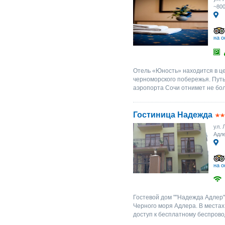
~80
на о
Отель «Юность» находится в це
черноморского побережья. Путь
аэропорта Сочи отнимет не бол
Гостиница Надежда
ул. 
Адл
на о
Гостевой дом ""Надежда Адлер"
Черного моря Адлера. В местах
доступ к бесплатному беспрово