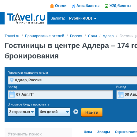
Отели
Авиабилеты
Ж/Д билеты
Рубли (RUB)
Валюта:
Travel.ru
Бронирование отелей
Россия
Сочи
Адлер
Гостиниц
Гостиницы в центре Адлера
– 174 
бронирования
Город или название отеля
Заезд
Выезд
Август
2026
В номере будут проживать
Пн
Вт
Ср
Чт
Пт
Сб
Вс
Пн
Найти
2 взрослых
без детей
27
28
29
30
31
1
2
27
3
4
5
6
7
8
9
3
Цена
Звезды
Оценка гост
Уточнить поиск