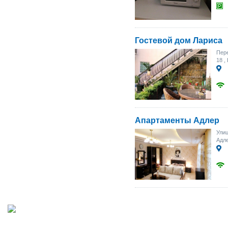
Гостевой дом Лариса
Пер
18
,
Апартаменты Адлер
Ули
Адл