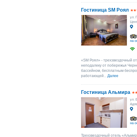
Гостиница SM Роял
ул. 
Цент
на о
«SM Роял» - трехзвездочный от
неподалеку от побережья Черн
бассейном, бесплатным беспро
работающей...
Далее
Гостиница Альмира
ул. 
Адл
на о
Трехзвездочный отель «Альмир