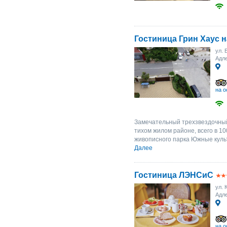
Гостиница Грин Хаус 
ул. 
Адле
на о
Замечательный трехзвездочный
тихом жилом районе, всего в 10
живописного парка Южные культ
Далее
Гостиница ЛЭНСиС
ул. 
Адле
на о