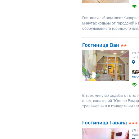
Гостиничный комплекс Кипарис 
минутах ходьбы от городской 
оборудованного городского пляж
Гостиница Ван
ул. 
~75
на о
В трех минутах ходьбы от отел
пляж, санаторий "Южное Взморь
тренажерным и концертным зала
Гостиница Гавана
ул. 
Адл