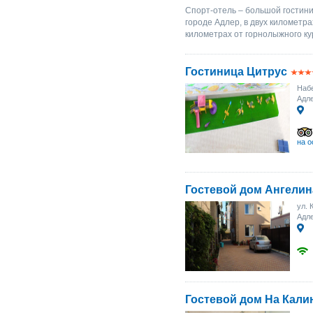
Спорт-отель – большой гостин
городе Адлер, в двух километр
километрах от горнолыжного ку
Гостиница Цитрус
Набе
Адле
на о
Гостевой дом Ангелин
ул. 
Адл
Гостевой дом На Кали