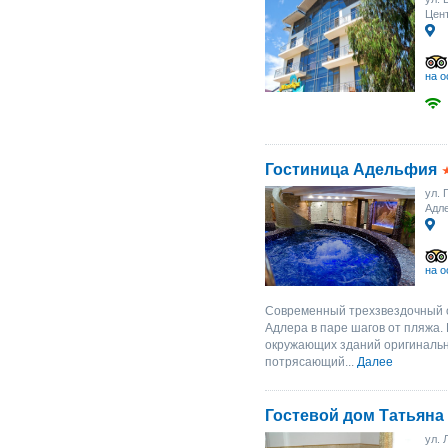
Цент
на о
Гостиница Адельфия
ул. 
Адл
на о
Современный трехзвездочный 
Адлера в паре шагов от пляжа.
окружающих зданий оригиналь
потрясающий...
Далее
Гостевой дом Татьяна
ул. 