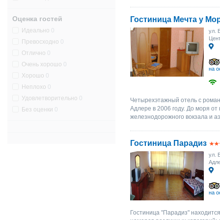
Оценка гостей
Гостиница Мечта у Мо
Идеально
0
ул. 
Цент
Превосходно
0
Отлично
0
Очень хорошо
0
на о
Хорошо
0
Неплохо
0
Удовлетворительно
0
Четырехэтажный отель с роман
Адлере в 2006 году. До моря от 
Без оценки
0
железнодорожного вокзала и аэр
Гостиница Парадиз
ул. 
Адле
на о
Гостиница "Парадиз" находится