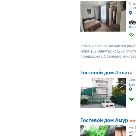
Стар
, Це
на о
Отель Лаверна находится рядом
моря. В 2 минутах ходьбы от о
гипермаркет, Сбербанк, кинотеа
Гостевой дом Лолита
Демо
Цент
Гостевой дом Амур
ул. 
49, 