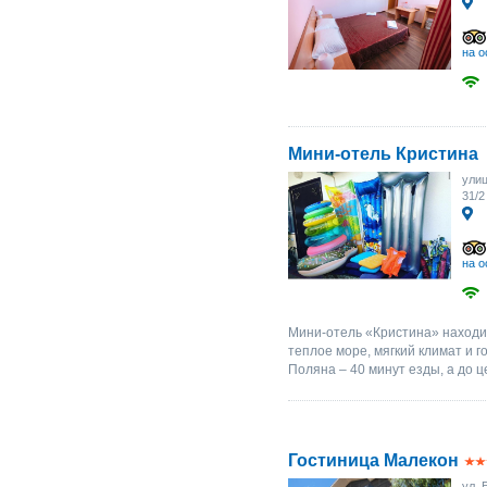
на о
Мини-отель Кристина
улиц
31/2
на о
Мини-отель «Кристина» находи
теплое море, мягкий климат и 
Поляна – 40 минут езды, а до ц
Гостиница Малекон
ул. 