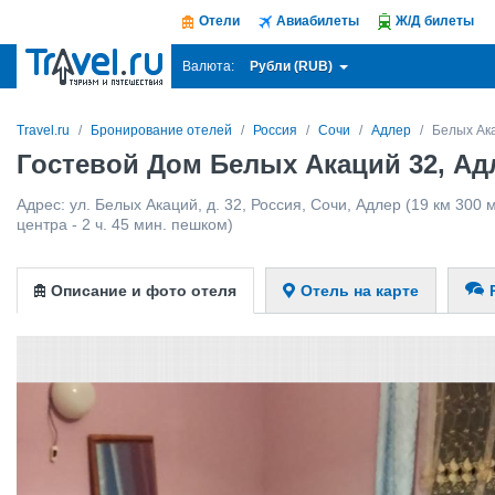
Отели
Авиабилеты
Ж/Д билеты
Рубли (RUB)
Валюта:
Travel.ru
Бронирование отелей
Россия
Сочи
Адлер
Белых Ак
Гостевой Дом Белых Акаций 32, Ад
Адрес:
ул. Белых Акаций, д. 32
,
Россия
,
Сочи
,
Адлер
(19 км 300 
центра - 2 ч. 45 мин. пешком)
Описание и фото отеля
Отель на карте