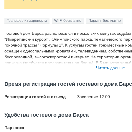
Трансфер из аэропорта
Wi-Fi бесплатно
Паркинг бесплатно
Гостевой дом Барса расположился в нескольких минутах ходьбы
"Имеретинский курорт", Олимпийского парка, тематического парк
гоночной трассы "Формулы 1". К услугам гостей трехместные но
оснащен односпальными кроватями, телевидением, собственным
беспроводной, высокоскоростной интернет. На территории орга
парковка (требуется предварительная бронь). В 5 минутах ходь
Читать дальше
транспорта. Расстояние до международного аэропорта Сочи сост
Время регистрации гостей гостевого дома Бар
Регистрация гостей и отъезд
Заселение 12:00
Удобства гостевого дома Барса
Парковка