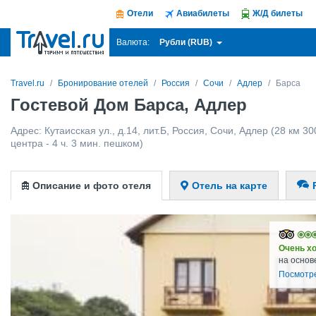
Отели
Авиабилеты
Ж/Д билеты
Рубли (RUB)
Валюта:
Travel.ru
Бронирование отелей
Россия
Сочи
Адлер
Барса
Гостевой Дом Барса, Адлер
Адрес:
Кутаисская ул., д.14, лит.Б
,
Россия
,
Сочи
,
Адлер
(28 км 30
центра - 4 ч. 3 мин. пешком)
Описание и фото отеля
Отель на карте
Очень х
на основ
Посмотр