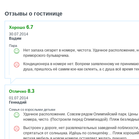
Отзывы о гостинице
6.7
Хорошо
30.07.2014
Вадим
Пара
Нет запаха сигарет в номере, чистота. Удачное расположение, 
приморского бульварчика.
Кондиционера в номере нет. Вопреки заявленному не принимают
душа, пришлось её самим кое-как склеить, а с душа всё время те
8.3
Отлично
01.07.2014
Геннадий
Семья со взрослыми детьми
Удачное расположение. Совсем рядом Олимпийский парк. Цены г
номера, чисто. (Построили перед Олимпиадой). Пляж безлюдный
Выстроен у дороге, нет развлекательных заведений поблизости,
спрятаться от солнышка. Идёшь по солнцепёку… Пляж хороший, 
ветхая мебель в новом номере оставляет желать лучшего.