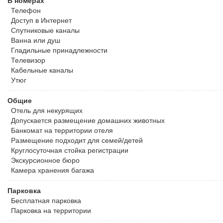
В номерах
Олимпийского парка и трассы Сочи Автодром. Возможность выку
Телефон
доступность (аэропорт и вокзал в радиусе 10 км) Бизнесплощад
Доступ в Интернет
мероприятий более 6 000 кв м. Рядом с отелем: Олимпийский п
Спутниковые каналы
Тематический парк развлечений "Сочи Парк" Храм Нерукотворно
Ванна или душ
Орнитологический парк Парк "Южные культуры" Набережная 6,5 
Гладильные принадлежности
Адлерский район, ул. Диброва, д. 8 Дополнительные услуги. Бес
Телевизор
камера хранения. Важная информация. Курение сигарет, а так
Кабельные каналы
(кальян, вейп, электронная сигарета и пр.,) в номерах, а также
Утюг
отеля категорически запрещено. Курение возможно только в сп
типе питания, включенном в стоимость, указана в деталях тари
Общие
Краснодарского края необходимо представить один из документо
Отель для некурящих
о получении первого компонента вакцины; документ о перенесе
Допускается размещение домашних животных
месяцев; справку о медотводе и отрицательный результат ПЦР-т
Банкомат на территории отеля
согласие на вакцинацию в течение 3-х суток (для этого необхо
Размещение подходит для семей/детей
быть сделан не ранее, чем за 48 часов до заселения. Детям от 
Круглосуточная стойка регистрации
отрицательный результат ПЦР-теста. Российским гражданам при
Экскурсионное бюро
действующего паспорта РФ. С 01.07.2021г. для заселения в отел
Камера хранения багажа
необходимо предоставить справку об отрицательном тесте лабо
коронавирусную инфекцию Covid-19 методом ПЦР, выданную не 
Парковка
в отель. Гостям, имеющим противопоказания в отношении прив
Бесплатная
парковка
при заезде предоставить документ о медотводе, а также справк
Парковка на территории
заселения в отель необходим ваучер от поставщика. Гостям нео