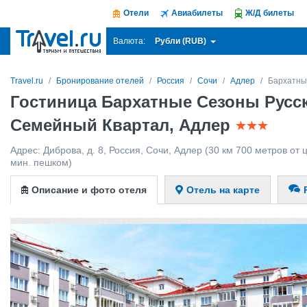
Отели
Авиабилеты
Ж/Д билеты
Рубли (RUB)
Валюта:
Travel.ru
Бронирование отелей
Россия
Сочи
Адлер
Бархатны
Гостиница Бархатные Сезоны Русс
Семейный Квартал, Адлер
Адрес:
Диброва, д. 8
,
Россия
,
Сочи
,
Адлер
(30 км 700 метров от ц
мин. пешком)
Описание и фото отеля
Отель на карте