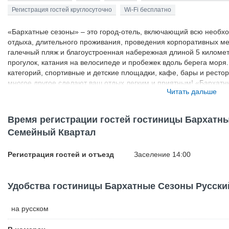
Регистрация гостей круглосуточно
Wi-Fi бесплатно
«Бархатные сезоны» – это город-отель, включающий всю необх
отдыха, длительного проживания, проведения корпоративных м
галечный пляж и благоустроенная набережная длиной 5 километ
прогулок, катания на велосипеде и пробежек вдоль берега мор
категорий, спортивные и детские площадки, кафе, бары и ресто
многое другое сделают ваш отдых легким и приятным! «Бархатн
Читать дальше
всю необходимую инфраструктуру для комфортного отдыха, дли
корпоративных мероприятий и спортивных сборов. Широкий гал
длиной 5 километров - идеальное место для купания, прогулок, 
Время регистрации гостей гостиницы Бархатн
берега моря. Комфортные номера различных категорий, спортив
Семейный Квартал
рестораны, бесплатный высокоскоростной Wi-Fi и многое другое
городе-отеле «Бархатные сезоны» представлены номера различн
бюджетных номеров до губернаторского люкса. Широкий выбор 
Регистрация гостей и отъезд
Заселение 14:00
гостю сделать правильный выбор в соответствии с личными пр
возможностями. В наличие номера с балконами с видом на море,
количество номеров для маломобильных групп населения. По 
Удобства гостиницы Бархатные Сезоны Русск
оборудован дополнительным спальным местом или детской кро
комплексе России - городе-отеле "Бархатные сезоны" смогут раз
на русском
право претендовать на статус настоящего города! Уникальность
маломобильных гостей К вашим услугам оборудованные конфер