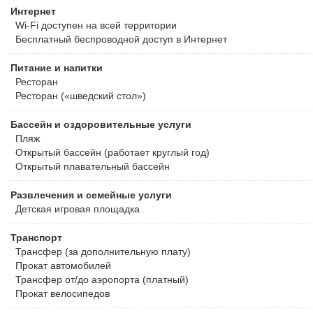
ваучер, обратившись в службу поддержки Островок.ру . Бассейн 
Интернет
размере стоимости 1 ночи проживания. Стоимость дополнительно
Wi-Fi доступен на всей территории
лет размещаются бесплатно на имеющихся кроватях без предос
Бесплатный
беспроводной доступ в Интернет
за детей в возрасте 3–5 лет — 85.00 RUB за ночь. Доплата за де
ночь. Дети от 12 лет — 1,350.00 RUB за ночь. Выбранный тип кр
Питание и напитки
регистрации заезда. Правила размещения с животными. Размещ
Ресторан
Ресторан («шведский стол»)
Бассейн и оздоровительные услуги
Пляж
Открытый бассейн (работает круглый год)
Открытый плавательный бассейн
Развлечения и семейные услуги
Детская игровая площадка
Транспорт
Трансфер (за дополнительную плату)
Прокат автомобилей
Трансфер от/до аэропорта (платный)
Прокат велосипедов