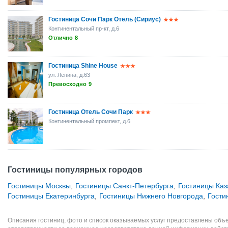
Гостиница Сочи Парк Отель (Сириус)
Континентальный пр-кт, д.6
Отлично
8
Гостиница Shine House
ул. Ленина, д.63
Превосходно
9
Гостиница Отель Сочи Парк
Континентальный промпект, д.6
Гостиницы популярных городов
Гостиницы Москвы
,
Гостиницы Санкт-Петербурга
,
Гостиницы Каз
Гостиницы Екатеринбурга
,
Гостиницы Нижнего Новгорода
,
Гости
Описания гостиниц, фото и список оказываемых услуг предоставлены объе