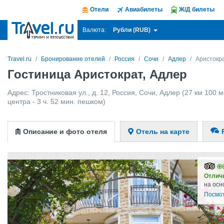
Отели
Авиабилеты
Ж/Д билеты
Рубли (RUB)
Валюта:
Travel.ru
Бронирование отелей
Россия
Сочи
Адлер
Аристокр
Гостиница Аристократ, Адлер
Адрес:
Тростниковая ул., д. 12
,
Россия
,
Сочи
,
Адлер
(27 км 100 м
центра - 3 ч. 52 мин. пешком)
Описание и фото отеля
Отель на карте
Отлич
на осн
Посмо