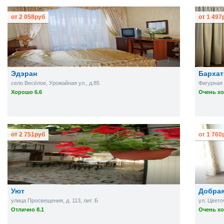
от
2 058
руб
от
1 497
Эдэран
Бархат
село Весёлое, Урожайная ул., д.85
Фигурная 
Хорошо 6.6
Очень хо
от
2 751
руб
от
1 760
Уют
Добра
улица Просвещения, д. 113, лит. Б
ул. Цвето
Отлично 8.1
Очень хо