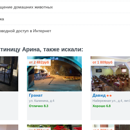
ещение домашних животных
ка
водной доступ в Интернет
тиницу Арина, также искали:
от
2 482
руб
от
1 809
руб
Гранат
Давид
ул. Калинина, д.4
Набережная ул., д.4, лит.
Отлично 8.3
Хорошо 6.8