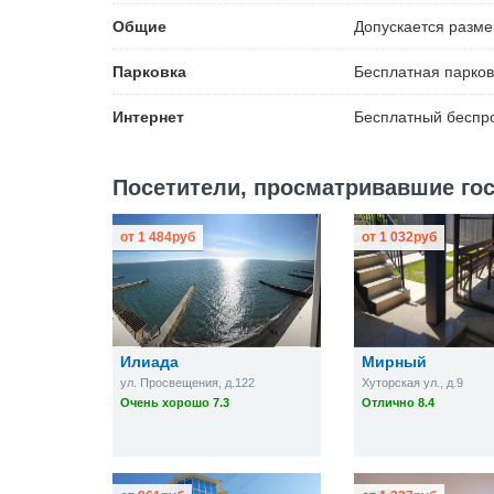
Общие
Допускается разм
Парковка
Бесплатная
парков
Интернет
Бесплатный
беспро
Посетители, просматривавшие гос
от
1 484
руб
от
1 032
руб
Илиада
Мирный
ул. Просвещения, д.122
Хуторская ул., д.9
Очень хорошо 7.3
Отлично 8.4