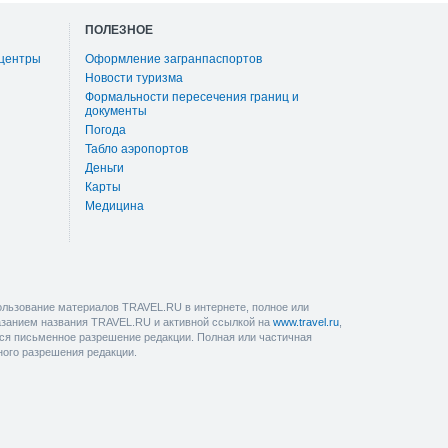
ПОЛЕЗНОЕ
 центры
Оформление загранпаспортов
Новости туризма
Формальности пересечения границ и
документы
Погода
Табло аэропортов
Деньги
Карты
Медицина
льзование материалов TRAVEL.RU в интернете, полное или
казанием названия TRAVEL.RU и активной ссылкой на
www.travel.ru
,
ется письменное разрешение редакции. Полная или частичная
ного разрешения редакции.