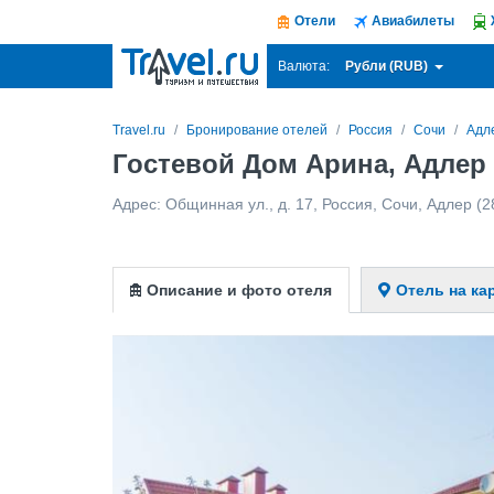
Отели
Авиабилеты
Рубли (RUB)
Валюта:
Travel.ru
Бронирование отелей
Россия
Сочи
Адл
Гостевой Дом Арина, Адлер
Адрес:
Общинная ул., д. 17
,
Россия
,
Сочи
,
Адлер
(2
Описание и фото отеля
Отель на ка