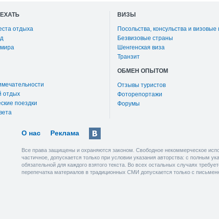
ОЕХАТЬ
ВИЗЫ
еста отдыха
Посольства, консульства и визовые
д
Безвизовые страны
 мира
Шенгенская виза
Транзит
ОБМЕН ОПЫТОМ
имечательности
Отзывы туристов
й отдых
Фоторепортажи
ские поездки
Форумы
вета
О нас
Реклама
Все права защищены и охраняются законом. Свободное некоммерческое испо
частичное, допускается только при условии указания авторства: с полным у
обязательной для каждого взятого текста. Во всех остальных случаях требу
перепечатка материалов в традиционных СМИ допускается только с письмен