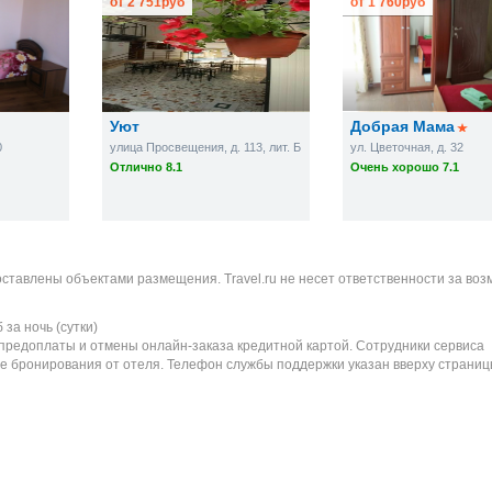
от
2 751
руб
от
1 760
руб
Уют
Добрая Мама
0
улица Просвещения, д. 113, лит. Б
ул. Цветочная, д. 32
Отлично 8.1
Очень хорошо 7.1
оставлены объектами размещения. Travel.ru не несет ответственности за во
б
за ночь (сутки)
 предоплаты и отмены онлайн-заказа кредитной картой. Сотрудники сервиса
е бронирования от отеля. Телефон службы поддержки указан вверху страниц