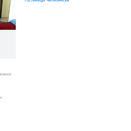
Гостиницы Челябинска
зможное
ы.