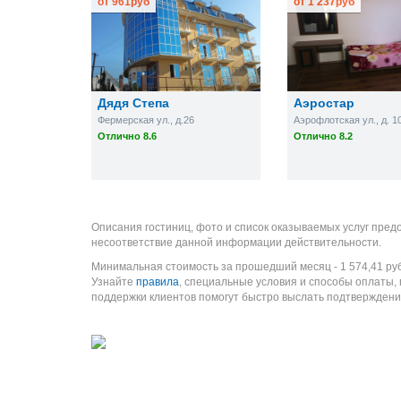
от
961
руб
от
1 237
руб
Дядя Степа
Аэростар
Фермерская ул., д.26
Аэрофлотская ул., д. 1
Отлично 8.6
Отлично 8.2
Описания гостиниц, фото и список оказываемых услуг пред
несоответствие данной информации действительности.
Минимальная стоимость за прошедший месяц -
1 574,41
ру
Узнайте
правила
, специальные условия и способы оплаты,
поддержки клиентов помогут быстро выслать подтверждени