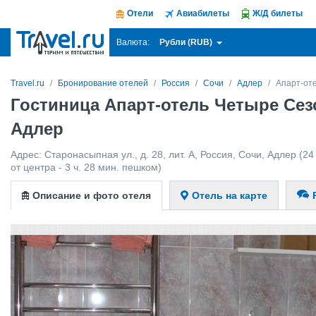
Отели
Авиабилеты
Ж/Д билеты
Рубли (RUB)
Валюта:
Travel.ru
Бронирование отелей
Россия
Сочи
Адлер
Апарт-от
Гостиница Апарт-отель Четыре Сез
Адлер
Адрес:
Старонасыпная ул., д. 28, лит. А
,
Россия
,
Сочи
,
Адлер
(24
от центра - 3 ч. 28 мин. пешком)
Описание и фото отеля
Отель на карте