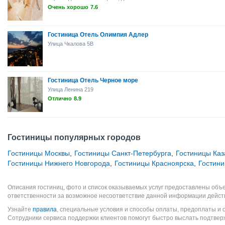
Очень хорошо
7.6
Гостиница Отель Олимпия Адлер
Улица Чкалова 5B
Гостиница Отель Черное море
Улица Ленина 219
Отлично
8.9
Гостиницы популярных городов
Гостиницы Москвы
,
Гостиницы Санкт-Петербурга
,
Гостиницы Каз
Гостиницы Нижнего Новгорода
,
Гостиницы Красноярска
,
Гостин
Описания гостиниц, фото и список оказываемых услуг предоставлены объе
ответственности за возможное несоответствие данной информации дейст
Узнайте
правила
, специальные условия и способы оплаты, предоплаты и 
Сотрудники сервиса поддержки клиентов помогут быстро выслать подтве