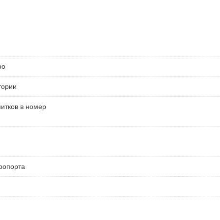
ро
тории
питков в номер
ропорта