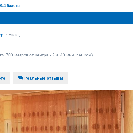
Ж/Д билеты
ер
Анаида
км 700 метров от центра - 2 ч. 40 мин. пешком)
рте
Реальные отзывы