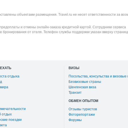
оставлены объектами размещения. Travel.ru не несет ответственности за во
 предоплаты и отмены онлайн-заказа кредитной картой. Сотрудники сервиса
е бронирования от отеля. Телефон службы поддержки указан вверху страниц
ОЕХАТЬ
ВИЗЫ
еста отдыха
Посольства, консульства и визовые
д
Безвизовые страны
 мира
Шенгенская виза
Транзит
ОБМЕН ОПЫТОМ
имечательности
Отзывы туристов
й отдых
Фоторепортажи
ские поездки
Форумы
вета