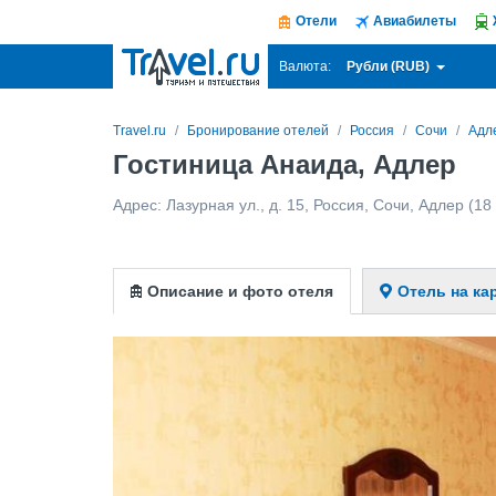
Отели
Авиабилеты
Рубли (RUB)
Валюта:
Travel.ru
Бронирование отелей
Россия
Сочи
Адл
Гостиница Анаида, Адлер
Адрес:
Лазурная ул., д. 15
,
Россия
,
Сочи
,
Адлер
(18 
Описание и фото отеля
Отель на ка