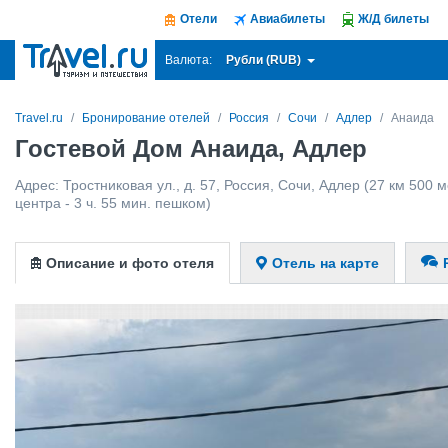
Отели
Авиабилеты
Ж/Д билеты
Рубли (RUB)
Валюта:
Travel.ru
Бронирование отелей
Россия
Сочи
Адлер
Анаида
Гостевой Дом Анаида, Адлер
Адрес:
Тростниковая ул., д. 57
,
Россия
,
Сочи
,
Адлер
(27 км 500 м
центра - 3 ч. 55 мин. пешком)
Описание и фото отеля
Отель на карте