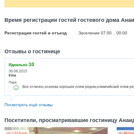
Время регистрации гостей гостевого дома Ана
Регистрация гостей и отъезд
Заселение 07:00 .. 00:00
Отзывы о гостинице
10
Идеально
30.08.2015
Irina
Пара
Все отлично,хозяева хорошие,пляж рядом,олимпийский пляж р
Посмотреть ещё отзывы
Посетители, просматривавшие гостиницу Анаид
от
1 512
руб
от
961
ру