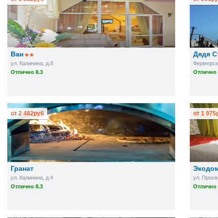
Ван
Дядя С
ул. Калинина, д.8
Фермерска
Отлично 8.3
Отлично 
от
2 482
руб
от
1 975
Гранат
Экодо
ул. Калинина, д.4
ул. Просв
Отлично 8.3
Отлично 