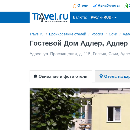
Отели
Авиабилеты
Рубли (RUB)
Валюта:
Travel.ru
Бронирование отелей
Россия
Сочи
Адл
Гостевой Дом Адлер, Адлер
Адрес:
ул. Просвящения, д. 115
,
Россия
,
Сочи
,
Адле
Описание и фото отеля
Отель на ка