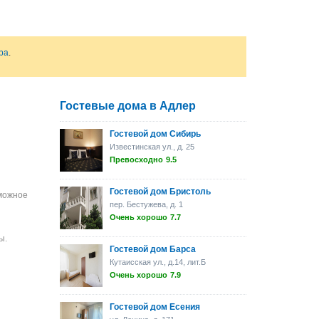
ра
.
Гостевые дома в Адлер
Гостевой дом Сибирь
Известинская ул., д. 25
Превосходно
9.5
Гостевой дом Бристоль
зможное
пер. Бестужева, д. 1
Очень хорошо
7.7
ы.
Гостевой дом Барса
Кутаисская ул., д.14, лит.Б
Очень хорошо
7.9
Гостевой дом Есения