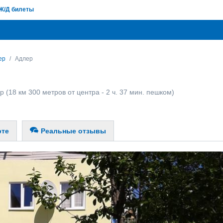
Ж/Д билеты
ер
Адлер
р
(18 км 300 метров от центра - 2 ч. 37 мин. пешком)
рте
Реальные отзывы