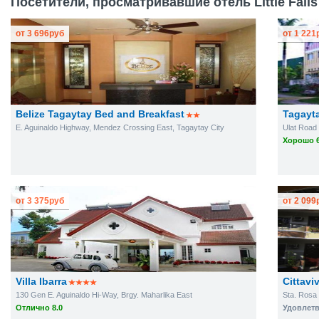
Посетители, просматривавшие отель Little Falls 
от
3 696
руб
от
1 221
Belize Tagaytay Bed and Breakfast
Tagayt
E. Aguinaldo Highway, Mendez Crossing East, Tagaytay City
Ulat Road
Хорошо 6
от
3 375
руб
от
2 099
Villa Ibarra
Cittavi
130 Gen E. Aguinaldo Hi-Way, Brgy. Maharlika East
Sta. Rosa
Отлично 8.0
Удовлетв