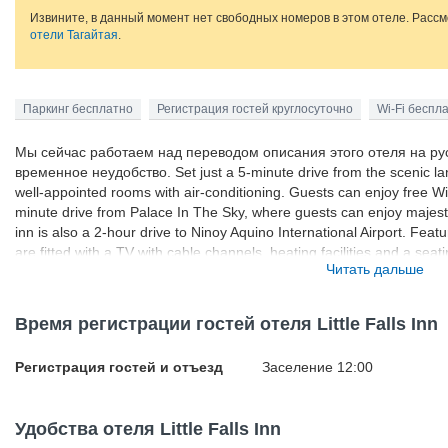
Извините, в данный момент нет свободных номеров в этом отеле. Расс
отели Тагайтая
.
Паркинг бесплатно
Регистрация гостей круглосуточно
Wi-Fi беспл
Мы сейчас работаем над переводом описания этого отеля на ру
временное неудобство. Set just a 5-minute drive from the scenic land
well-appointed rooms with air-conditioning. Guests can enjoy free Wi-
minute drive from Palace In The Sky, where guests can enjoy majesti
inn is also a 2-hour drive to Ninoy Aquino International Airport. Fea
are fitted with a TV with cable channels, heating facilities and a sea
Читать дальше
shower facilities and free toiletries. Guests at Little Falls Inn can en
terrace while a 24-hour front desk can assist with room service and fr
Время регистрации гостей отеля Little Falls Inn
Регистрация гостей и отъезд
Заселение 12:00
Удобства отеля Little Falls Inn