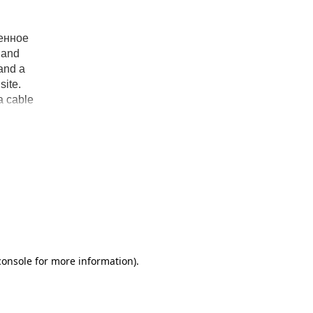
менное
 and
 and a
site.
a cable
ke.
s