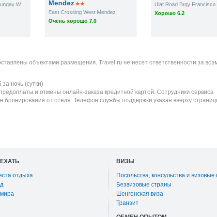
Mendez
209 Ligaya Drive Brgy. Sungay West
Ulat Road Brgy Francisco
East Crossing West Mendez
Хорошо 6.2
Очень хорошо 7.0
оставлены объектами размещения. Travel.ru не несет ответственности за во
б
за ночь (сутки)
 предоплаты и отмены онлайн-заказа кредитной картой. Сотрудники сервиса
е бронирования от отеля. Телефон службы поддержки указан вверху страниц
ОЕХАТЬ
ВИЗЫ
еста отдыха
Посольства, консульства и визовые
д
Безвизовые страны
 мира
Шенгенская виза
Транзит