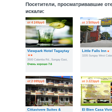
Посетители, просматривавшие отел
искали:
от
4 249
руб
от
3 509
руб
Viewpark Hotel Tagaytay
Little Falls Inn
3205 Sungay West Cal
3500 Calamba Rd., Sungay East,
Очень хорошо 7.6
от
2 099
руб
от
3 223
руб
Cittavivere Suites &
El Bien Casa Vivir