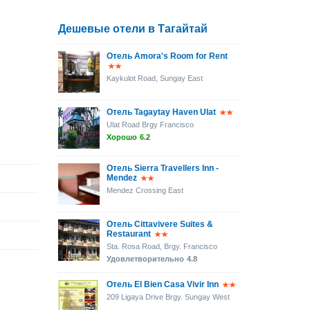
Дешевые отели в Тагайтай
Отель Amora's Room for Rent
Kaykulot Road, Sungay East
Отель Tagaytay Haven Ulat
Ulat Road Brgy Francisco
Хорошо
6.2
Отель Sierra Travellers Inn -
Mendez
Mendez Crossing East
Отель Cittavivere Suites &
Restaurant
Sta. Rosa Road, Brgy. Francisco
Удовлетворительно
4.8
Отель El Bien Casa Vivir Inn
209 Ligaya Drive Brgy. Sungay West