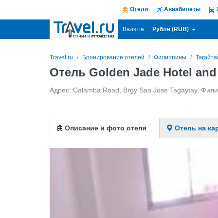
Отели
Авиабилеты
Рубли (RUB)
Валюта:
Travel.ru
Бронирование отелей
Филиппины
Тагайта
Отель Golden Jade Hotel and
Адрес:
Calamba Road, Brgy San Jose Tagaytay
,
Фили
Описание и фото отеля
Отель на ка