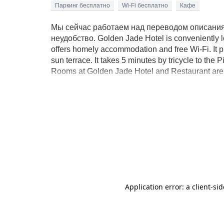
Паркинг бесплатно
Wi-Fi бесплатно
Кафе
Мы сейчас работаем над переводом описания 
неудобство. Golden Jade Hotel is conveniently lo
offers homely accommodation and free Wi-Fi. It pr
sun terrace. It takes 5 minutes by tricycle to th
Rooms at Golden Jade Hotel and Restaurant are fu
TV an en suite bathroom equipped with free toile
Guests can make use of the hot tub and relax on 
Restaurant provides room service for guests’ co