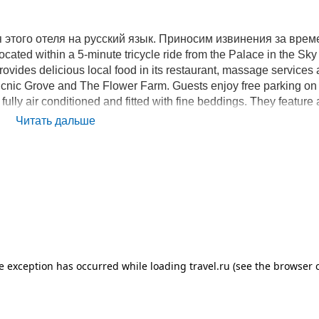
этого отеля на русский язык. Приносим извинения за вре
cated within a 5-minute tricycle ride from the Palace in the Sky
ovides delicious local food in its restaurant, massage services
e Picnic Grove and The Flower Farm. Guests enjoy free parking on 
lly air conditioned and fitted with fine beddings. They feature 
tries. Some rooms have flat-screen TVs and offer views of the la
Читать дальше
the sun terrace. The hotel also provides massage services. Tita'
nvenience.