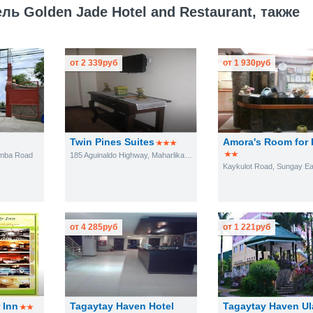
ь Golden Jade Hotel and Restaurant, также
от
2 339
руб
от
1 930
руб
Twin Pines Suites
Amora's Room for 
amba Road
185 Aguinaldo Highway, Maharlika East, Tagaytay City
Kaykulot Road, Sungay Ea
от
4 285
руб
от
1 221
руб
 Inn
Tagaytay Haven Hotel
Tagaytay Haven Ul