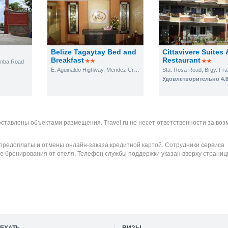
Belize Tagaytay Bed and
Cittavivere Suites 
Breakfast
Restaurant
amba Road
E. Aguinaldo Highway, Mendez Crossing East, Tagaytay City
Sta. Rosa Road, Brgy. Fr
Удовлетворительно 4.
оставлены объектами размещения. Travel.ru не несет ответственности за во
 предоплаты и отмены онлайн-заказа кредитной картой. Сотрудники сервиса
е бронирования от отеля. Телефон службы поддержки указан вверху страниц