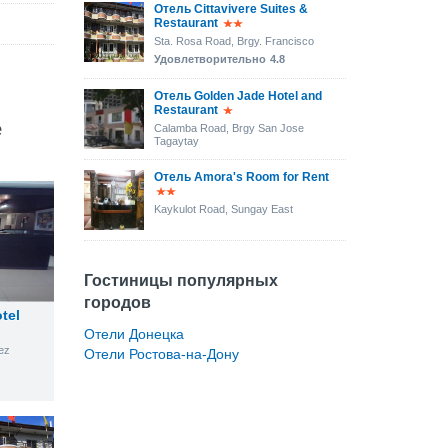
Отель Cittavivere Suites &
Restaurant
Sta. Rosa Road, Brgy. Francisco
Удовлетворительно
4.8
Отель Golden Jade Hotel and
Restaurant
е
Calamba Road, Brgy San Jose
Tagaytay
Отель Amora's Room for Rent
Kaykulot Road, Sungay East
Гостиницы популярных
городов
tel
Отели Донецка
ez
Отели Ростова-на-Дону