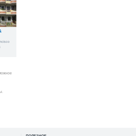
&
ancisco
8
зможное
ы.