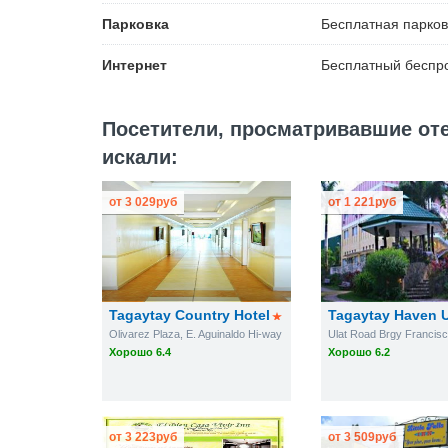
Парковка
Бесплатная
парков
Интернет
Бесплатный
беспро
Посетители, просматривавшие отель
искали:
от
3 029
руб
от
1 221
руб
Tagaytay Country Hotel
Tagaytay Haven U
Olivarez Plaza, E. Aguinaldo Hi-way
Ulat Road Brgy Francis
Хорошо 6.4
Хорошо 6.2
от
3 223
руб
от
3 509
руб