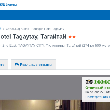
Ж/Д билеты
й
Отель Daj Suites - Boutique Hotel Tagaytay
Hotel Tagaytay, Тагайтай
im 2nd East, TAGAYTAY CITY
,
Филиппины
,
Тагайтай
(274 км 500 метр
рте
Реальные отзывы
Отличный от
на основе 228 от
Посмотреть отз