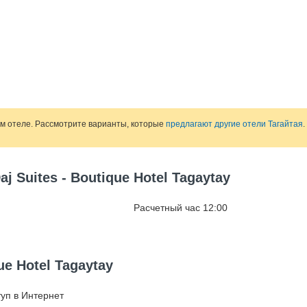
ом отеле. Рассмотрите варианты, которые
предлагают другие отели Тагайтая
.
j Suites - Boutique Hotel Tagaytay
Расчетный час 12:00
ue Hotel Tagaytay
уп в Интернет