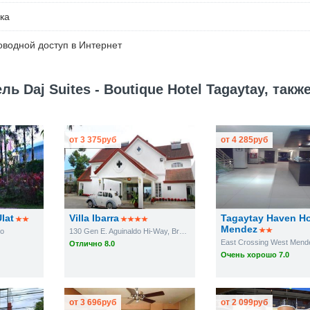
ка
водной доступ в Интернет
 Daj Suites - Boutique Hotel Tagaytay, такж
от
3 375
руб
от
4 285
руб
lat
Villa Ibarra
Tagaytay Haven Ho
Mendez
co
130 Gen E. Aguinaldo Hi-Way, Brgy. Maharlika East
East Crossing West Mend
Отлично 8.0
Очень хорошо 7.0
от
3 696
руб
от
2 099
руб