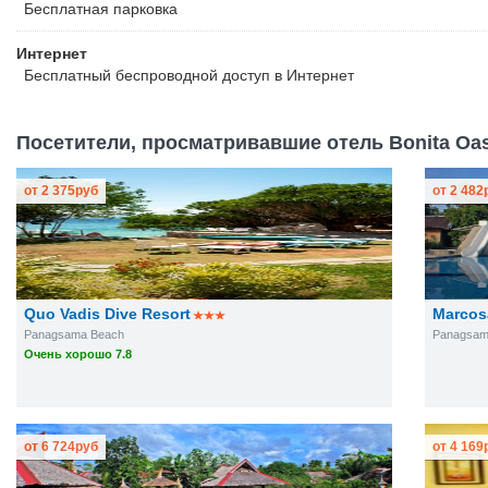
Бесплатная
парковка
Интернет
Бесплатный
беспроводной доступ в Интернет
Посетители, просматривавшие отель Bonita Oasi
от
2 375
руб
от
2 482
Quo Vadis Dive Resort
Marcos
Panagsama Beach
Panagsam
Очень хорошо 7.8
от
6 724
руб
от
4 169