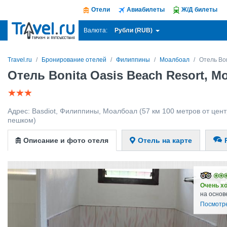
Отели
Авиабилеты
Ж/Д билеты
Рубли (RUB)
Валюта:
Travel.ru
Бронирование отелей
Филиппины
Моалбоал
Отель Bon
Отель Bonita Oasis Beach Resort, 
Адрес:
Basdiot
,
Филиппины
,
Моалбоал
(57 км 100 метров от центр
пешком)
Описание и фото отеля
Отель на карте
Очень х
на основ
Посмотр