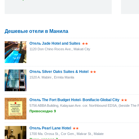
Дешевые отели в Манила
Отель Jade Hotel and Suites
1120 Don Chino Roces Ave., Makati City
Отель Silver Oaks Suites & Hotel
1520 A. Mabini , Ermita Manila
Отель The Fort Budget Hotel- Bonifacio Global City
5756 ABBA Building, Kalayaan Ave. cor. Northbound EDSA, (beside The Fo
Превосходно
9
Отель Pearl Lane Hotel
1700 Ma. Orosa St., Cor Gen., Malvar St., Malate