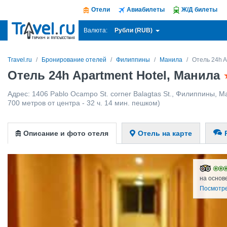
Отели
Авиабилеты
Ж/Д билеты
Рубли (RUB)
Валюта:
Travel.ru
Бронирование отелей
Филиппины
Манила
Отель 24h A
Отель 24h Apartment Hotel, Манила
Адрес:
1406 Pablo Ocampo St. corner Balagtas St.
,
Филиппины
,
М
700 метров от центра - 32 ч. 14 мин. пешком)
Описание и фото отеля
Отель на карте
на основ
Посмотре