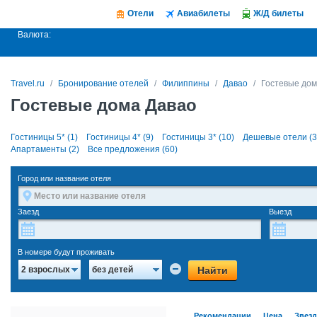
Отели
Авиабилеты
Ж/Д билеты
Валюта:
Travel.ru
Бронирование отелей
Филиппины
Давао
Гостевые дом
Гостевые дома Давао
Гостиницы 5* (1)
Гостиницы 4* (9)
Гостиницы 3* (10)
Дешевые отели (3
Апартаменты (2)
Все предложения (60)
Город или название отеля
Заезд
Выезд
В номере будут проживать
Найти
2 взрослых
без детей
Рекомендации
Цена
Звез