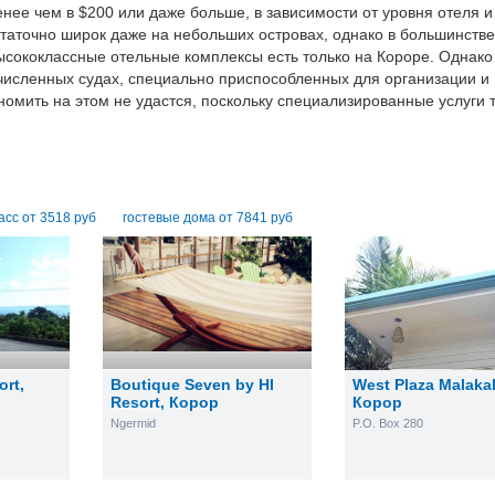
нее чем в $200 или даже больше, в зависимости от уровня отеля и
статочно широк даже на небольших островах, однако в большинств
31
1
2
31
3
4
1
5
2
6
3
4
5
ысококлассные отельные комплексы есть только на Короре. Однако
численных судах, специально приспособленных для организации и
омить на этом не удастся, поскольку специализированные услуги 
асс от 3518 руб
гостевые дома от 7841 руб
ort
,
Boutique Seven by HI
West Plaza Malaka
Resort
,
Корор
Корор
Ngermid
P.O. Box 280