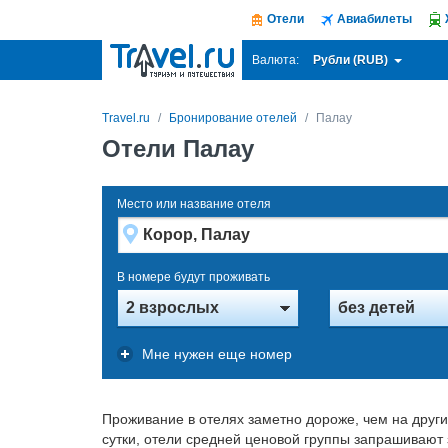
Отели
Авиабилеты
Рубли (RUB)
Валюта:
Travel.ru
Бронирование отелей
Палау
Отели Палау
Место или название отеля
В номере будут проживать
2 взрослых
без детей
Мне нужен еще номер
Проживание в отелях заметно дороже, чем на друг
сутки, отели средней ценовой группы запрашивают з