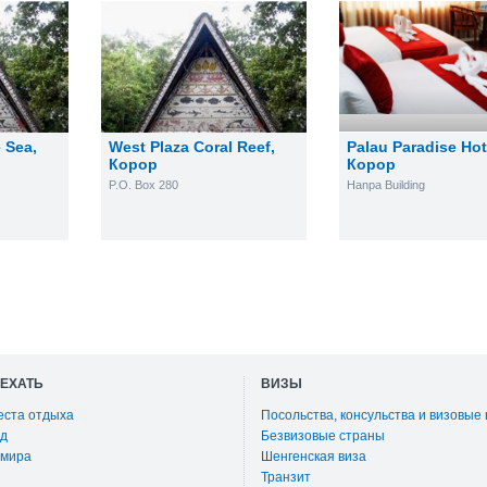
e Sea
,
West Plaza Coral Reef
,
Palau Paradise Hot
Корор
Корор
P.O. Box 280
Hanpa Building
ОЕХАТЬ
ВИЗЫ
еста отдыха
Посольства, консульства и визовые
д
Безвизовые страны
 мира
Шенгенская виза
Транзит