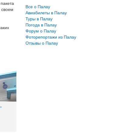
 пакета
Все о Палау
е своем
6
Авиабилеты в Палау
Туры в Палау
Погода в Палау
таких
Форум о Палау
Фоторепортажи из Палау
Отзывы о Палау
l
,