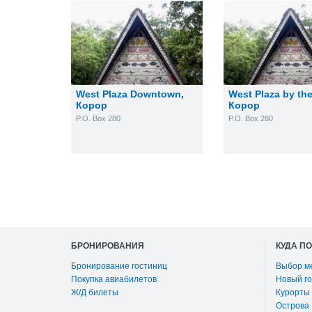
West Plaza Downtown
,
West Plaza by th
Корор
Корор
P.O. Box 280
P.O. Box 280
БРОНИРОВАНИЯ
КУДА П
Бронирование гостиниц
Выбор м
Покупка авиабилетов
Новый го
Ж/Д билеты
Курорты
Острова