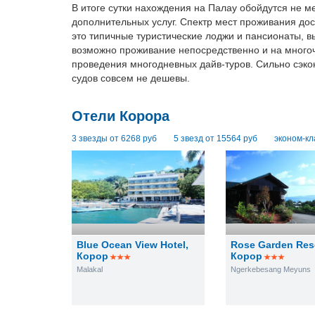
В итоге сутки нахождения на Палау обойдутся не ме
дополнительных услуг. Спектр мест проживания до
это типичные туристические лоджи и пансионаты, в
возможно проживание непосредственно и на много
проведения многодневных дайв-туров. Сильно сэкон
судов совсем не дешевы.
Отели Корора
3 звезды от 6268 руб
5 звезд от 15564 руб
эконом-кл
Blue Ocean View Hotel
,
Rose Garden Res
Корор
Корор
Malakal
Ngerkebesang Meyuns