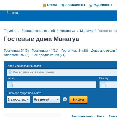
Отели
Авиабилеты
Ж/Д билеты
Валюта:
Travel.ru
Бронирование отелей
Никарагуа
Манагуа
Гостевые до
Гостевые дома Манагуа
Гостиницы 5* (5)
Гостиницы 4* (11)
Гостиницы 3* (28)
Дешевые отели (
Апартаменты (3)
Все предложения (71)
Город или название отеля
Заезд
Выезд
В номере будут проживать
Найти
2 взрослых
без детей
Рекомендации
Цена
Звез