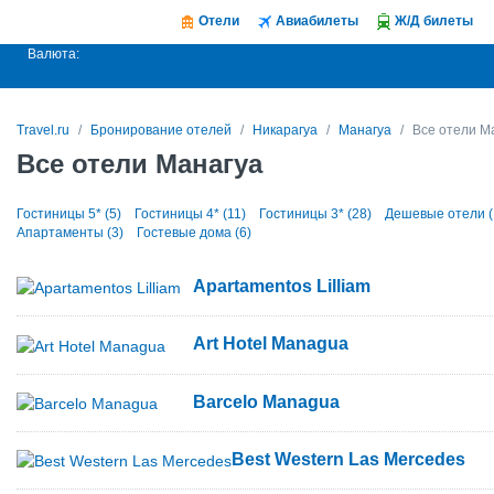
Отели
Авиабилеты
Ж/Д билеты
Валюта:
Travel.ru
Бронирование отелей
Никарагуа
Манагуа
Все отели М
Все отели Манагуа
Гостиницы 5* (5)
Гостиницы 4* (11)
Гостиницы 3* (28)
Дешевые отели (
Апартаменты (3)
Гостевые дома (6)
Apartamentos Lilliam
Art Hotel Managua
Barcelo Managua
Best Western Las Mercedes