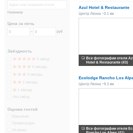
Azul Hotel & Restaurante
Например
Центр Леона ~0.1 км
Цена за ночь
–
руб
Звёздность
Все фотографии отеля Az
5 звёзд
Hotel & Restaurante (43)
4 звезды
3 звезды
Ecolodge Rancho Los Alp
2 звезды
Центр Леона ~9.3 км
1 звезда
без звёзд
Оценка гостей
Идеально
Превосходно
Все фотографии отеля Ec
Отлично
Rancho Los Alpes (41)