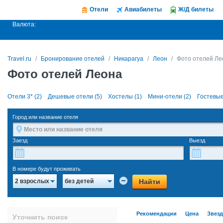
Отели
Авиабилеты
Ж/Д билеты
Валюта:
Travel.ru
Бронирование отелей
Никарагуа
Леон
Фото отелей Ле
Фото отелей Леона
Отели 3* (2)
Дешевые отели (5)
Хостелы (1)
Мини-отели (2)
Гостевые
Город или название отеля
Заезд
Выезд
В номере будут проживать
Найти
2 взрослых
без детей
Рекомендации
Цена
Звез
Уточнить поиск