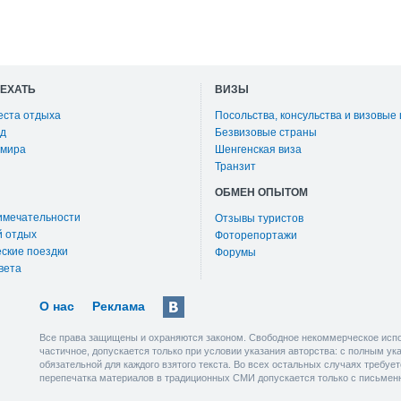
ОЕХАТЬ
ВИЗЫ
еста отдыха
Посольства, консульства и визовые
д
Безвизовые страны
 мира
Шенгенская виза
Транзит
ОБМЕН ОПЫТОМ
имечательности
Отзывы туристов
й отдых
Фоторепортажи
ские поездки
Форумы
вета
О нас
Реклама
Все права защищены и охраняются законом. Свободное некоммерческое испо
частичное, допускается только при условии указания авторства: с полным у
обязательной для каждого взятого текста. Во всех остальных случаях требу
перепечатка материалов в традиционных СМИ допускается только с письмен