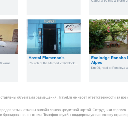
s
Hostal Flamenco's
Ecolodge Rancho 
Alpes
Iglesia San Francisco 180 varas al norte, Leon, Nicaragua
Church of the Merced 2 1/2 blocks north
оставлены объектами размещения. Travel.ru не несет ответственности за во
 предоплаты и отмены онлайн-заказа кредитной картой. Сотрудники сервиса
е бронирования от отеля. Телефон службы поддержки указан вверху страниц