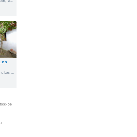
Catedral 50 mts al Norte Leon, Nicaragua
Los
Km 99, road to Poneloya and Las Peñitas Beach
зможное
ы.