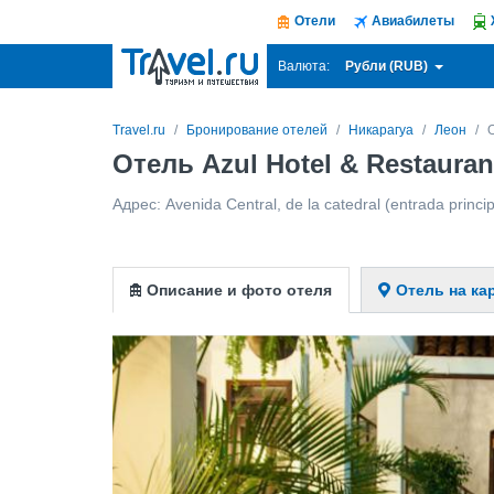
Отели
Авиабилеты
Рубли (RUB)
Валюта:
Travel.ru
Бронирование отелей
Никарагуа
Леон
О
Отель Azul Hotel & Restauran
Адрес:
Avenida Central, de la catedral (entrada princip
Описание и фото отеля
Отель на ка