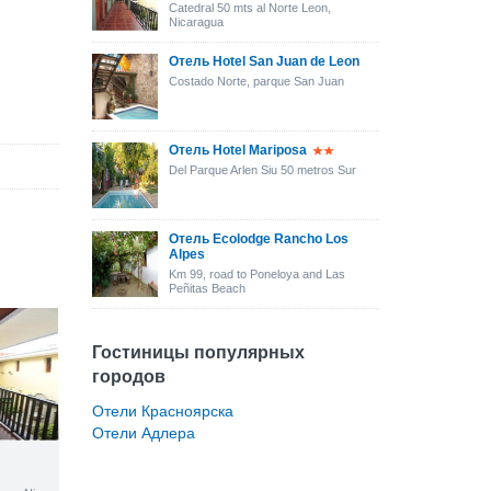
Catedral 50 mts al Norte Leon,
Nicaragua
Отель Hotel San Juan de Leon
Costado Norte, parque San Juan
Отель Hotel Mariposa
Del Parque Arlen Siu 50 metros Sur
Отель Ecolodge Rancho Los
Alpes
Km 99, road to Poneloya and Las
Peñitas Beach
Гостиницы популярных
городов
Отели Красноярска
Отели Адлера