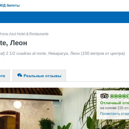
Ж/Д билеты
тель Azul Hotel & Restaurante
te, Леон
al) 2 1/2 cuadras al norte
,
Никарагуа
,
Леон
(100 метров от центра)
рте
Реальные отзывы
Отличный от
на основе 220 от
Посмотреть отз