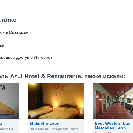
urante
уп в Интернет
ка
водной доступ в Интернет
ь Azul Hotel & Restaurante, также искали:
a
Malinche Leon
Best Western Las
Mercedes Leon
de donde fue el supermercado Salman, 1 y 1/2 abajo
De la Sala de Emergencias, costado sur del Hospital Oscar Danilo Rosales, 1 cuadra y media al este