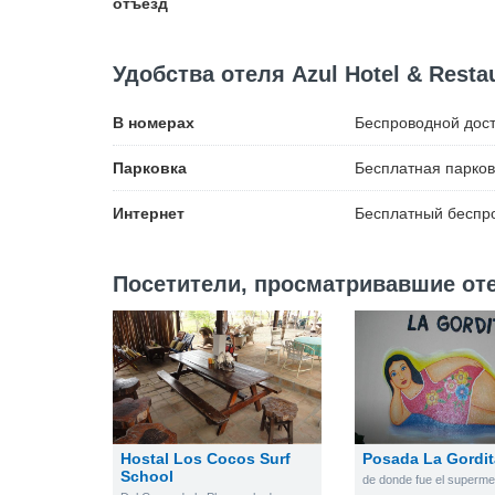
отъезд
Удобства отеля Azul Hotel & Resta
В номерах
Беспроводной
дост
Парковка
Бесплатная
парков
Интернет
Бесплатный
беспро
Посетители, просматривавшие отел
Hostal Los Cocos Surf
Posada La Gordit
School