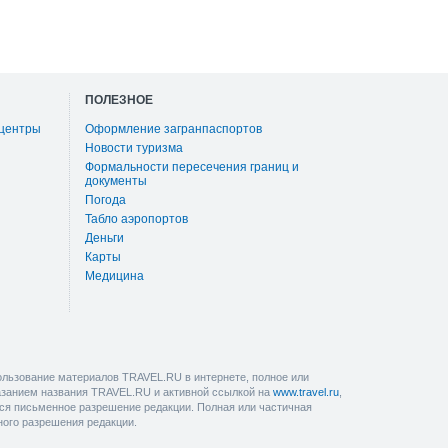
ПОЛЕЗНОЕ
 центры
Оформление загранпаспортов
Новости туризма
Формальности пересечения границ и
документы
Погода
Табло аэропортов
Деньги
Карты
Медицина
льзование материалов TRAVEL.RU в интернете, полное или
казанием названия TRAVEL.RU и активной ссылкой на
www.travel.ru
,
ется письменное разрешение редакции. Полная или частичная
ного разрешения редакции.