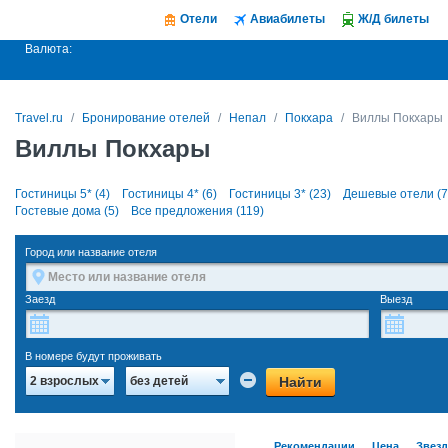
Отели
Авиабилеты
Ж/Д билеты
Валюта:
Travel.ru
Бронирование отелей
Непал
Покхара
Виллы Покхары
Виллы Покхары
Гостиницы 5* (4)
Гостиницы 4* (6)
Гостиницы 3* (23)
Дешевые отели (7
Гостевые дома (5)
Все предложения (119)
Город или название отеля
Заезд
Выезд
В номере будут проживать
Найти
2 взрослых
без детей
Рекомендации
Цена
Звез