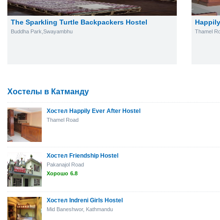
The Sparkling Turtle Backpackers Hostel
Happily
Buddha Park,Swayambhu
Thamel R
Хостелы в Катманду
Хостел Happily Ever After Hostel
Thamel Road
Хостел Friendship Hostel
Pakanajol Road
Хорошо
6.8
Хостел Indreni Girls Hostel
Mid Baneshwor, Kathmandu