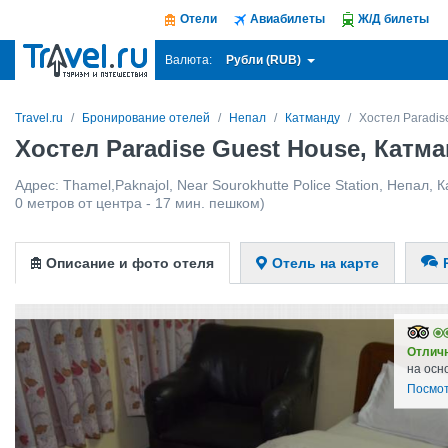
Отели
Авиабилеты
Ж/Д билеты
Рубли (RUB)
Валюта:
Travel.ru
Бронирование отелей
Непал
Катманду
Хостел Paradis
Хостел Paradise Guest House, Катм
Адрес:
Thamel,Paknajol, Near Sourokhutte Police Station
,
Непал
,
К
0 метров от центра - 17 мин. пешком)
Описание и фото отеля
Отель на карте
Отлич
на осн
Посмот