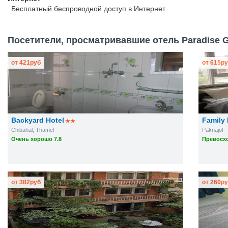
Бесплатный
беспроводной доступ в Интернет
Посетители, просматривавшие отель Paradise G
от
421
руб
от
615
ру
Backyard Hotel
Family
Chibahal, Thamel
Paknajol
Очень хорошо 7.8
Превосхо
от
382
руб
от
260
ру