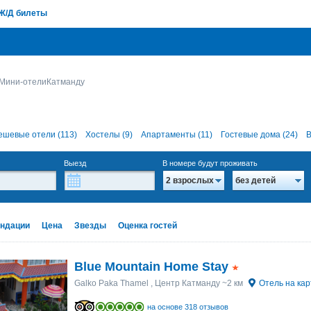
Ж/Д билеты
Мини-отелиКатманду
ешевые отели (113)
Хостелы (9)
Апартаменты (11)
Гостевые дома (24)
В
Выезд
В номере будут проживать
2 взрослых
без детей
ндации
Цена
Звезды
Оценка гостей
Blue Mountain Home Stay
Galko Paka Thamel
, Центр Катманду ~2 км
Отель на кар
на основе 318 отзывов