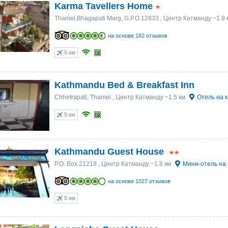
Karma Tavellers Home
Thamel,Bhagapati Marg, G.P.O.12833
, Центр Катманду ~1.9
на основе 182 отзывов
5 км
Kathmandu Bed & Breakfast Inn
Chhetrapati, Thamel
, Центр Катманду ~1.5 км
Отель на 
5 км
Kathmandu Guest House
P.O. Box 21218
, Центр Катманду ~1.8 км
Мини-отель на 
на основе 1027 отзывов
5 км