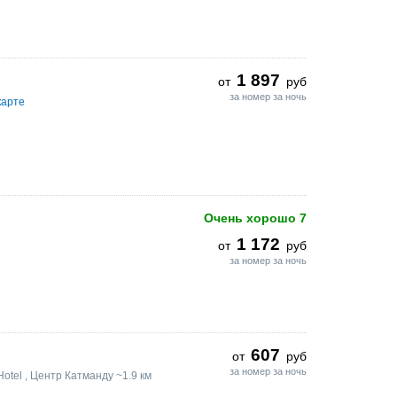
1 897
от
руб
за номер за ночь
карте
Очень хорошо
7
1 172
от
руб
за номер за ночь
607
от
руб
за номер за ночь
Hotel
, Центр Катманду ~1.9 км