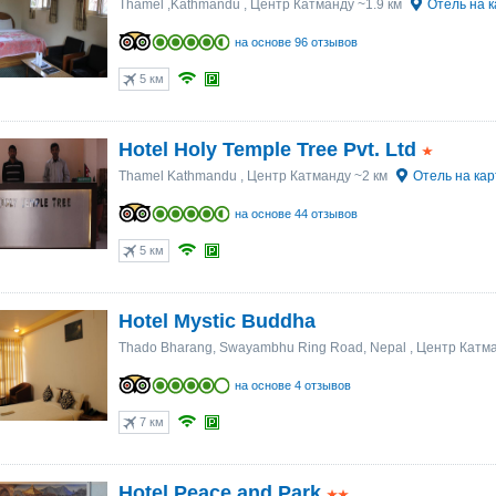
Thamel ,Kathmandu
, Центр Катманду ~1.9 км
Отель на к
на основе 96 отзывов
5 км
Hotel Holy Temple Tree Pvt. Ltd
Thamel Kathmandu
, Центр Катманду ~2 км
Отель на кар
на основе 44 отзывов
5 км
Hotel Mystic Buddha
Thado Bharang, Swayambhu Ring Road, Nepal
, Центр Катма
на основе 4 отзывов
7 км
Hotel Peace and Park