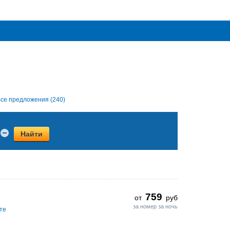
се предложения (240)
Найти
759
от
руб
за номер за ночь
те