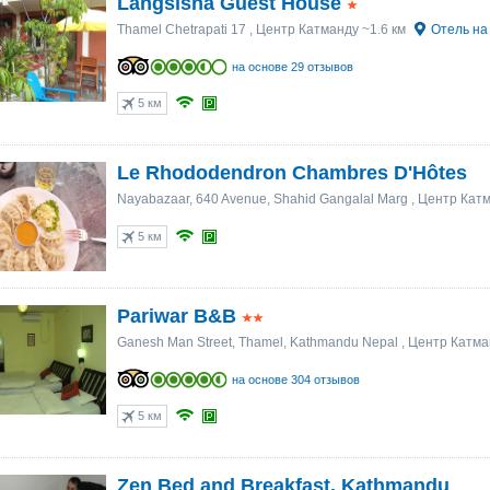
Langsisha Guest House
Thamel Chetrapati 17
, Центр Катманду ~1.6 км
Отель на
на основе 29 отзывов
5 км
Le Rhododendron Chambres D'Hôtes
Nayabazaar, 640 Avenue, Shahid Gangalal Marg
, Центр Катм
5 км
Pariwar B&B
Ganesh Man Street, Thamel, Kathmandu Nepal
, Центр Катма
на основе 304 отзывов
5 км
Zen Bed and Breakfast, Kathmandu