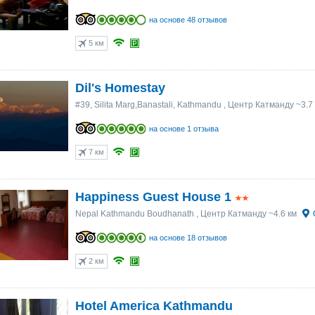
на основе 48 отзывов
5 км
Dil's Homestay
#39, Silita Marg,Banastali, Kathmandu
, Центр Катманду ~3.7
на основе 1 отзыва
7 км
Happiness Guest House 1
Nepal Kathmandu Boudhanath
, Центр Катманду ~4.6 км
на основе 18 отзывов
2 км
Hotel America Kathmandu