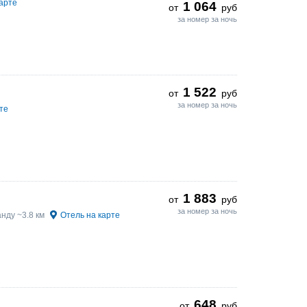
арте
1 064
от
руб
за номер за ночь
1 522
от
руб
за номер за ночь
те
1 883
от
руб
за номер за ночь
нду ~3.8 км
Отель на карте
648
от
руб