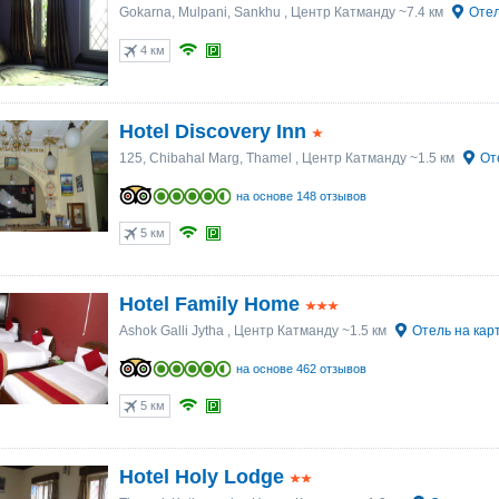
Gokarna, Mulpani, Sankhu
, Центр Катманду ~7.4 км
Отел
4 км
Hotel Discovery Inn
125, Chibahal Marg, Thamel
, Центр Катманду ~1.5 км
От
на основе 148 отзывов
5 км
Hotel Family Home
Ashok Galli Jytha
, Центр Катманду ~1.5 км
Отель на кар
на основе 462 отзывов
5 км
Hotel Holy Lodge