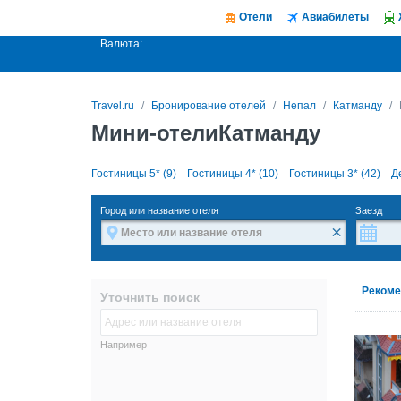
Отели
Авиабилеты
Валюта:
Travel.ru
Бронирование отелей
Непал
Катманду
Мини-отелиКатманду
Гостиницы 5* (9)
Гостиницы 4* (10)
Гостиницы 3* (42)
Д
Город или название отеля
Заезд
×
Рекоме
Уточнить поиск
Например