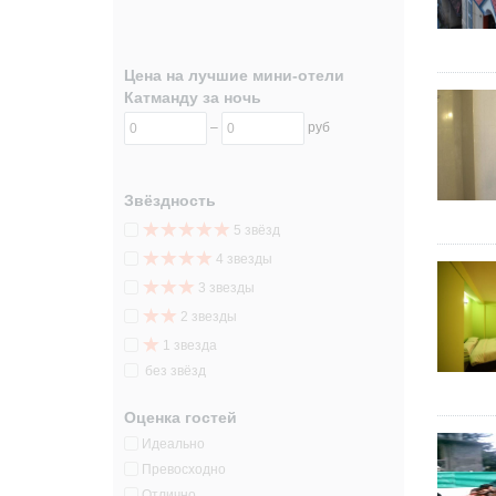
Цена на лучшие мини-отели
Катманду за ночь
–
руб
Звёздность
5 звёзд
4 звезды
3 звезды
2 звезды
1 звезда
без звёзд
Оценка гостей
Идеально
Превосходно
Отлично