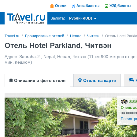
Отели
Авиабилеты
Ж/Д билеты
Рубли (RUB)
Валюта:
Travel.ru
Бронирование отелей
Непал
Читвэн
Отель Hotel Parkl
Отель Hotel Parkland, Читвэн
Адрес:
Sauraha-2 , Nepal
,
Непал
,
Читвэн
(11 км 900 метров от цен
мин. пешком)
Описание и фото отеля
Отель на карте
Очень х
на основ
Посмотр