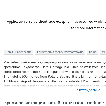
Паркинг бесплатно
Регистрация гостей круглосуточно
Кафе
Wi
Мы сейчас работаем над переводом описания этого отеля на ру
временное неудобство. Hotel Heritage is a 7-minute walk from Bhak
conditioned rooms, the hotel is equipped with a tour desk and free Wi-
The hotel is 500 metres from Pottery Square. It is 1 km from Bhak
Tribhhuvan Airport. Rooms are fitted with a satellite TV and seating a
suite bathroom. Staff at the 24-hour front desk can assist guests wit
Читать дальше
facilities are available on site. Kutumba Restaurant serves Nepali 
at the bar. Room service can be arranged upon request.
Время регистрации гостей отеля Hotel Heritage