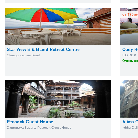
от
970
ру
Star View B & B and Retreat Centre
Cosy H
Changunarayan Road
P.O.BOX :
Очень хо
Peacock Guest House
Ajima 
Dattretraya Square/ Peacock Guest House
Ichhu Galli