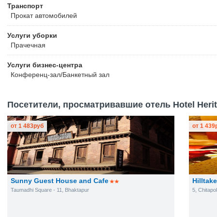
Транспорт
Прокат автомобилей
Услуги уборки
Прачечная
Услуги бизнес-центра
Конференц-зал/Банкетный зал
Посетители, просматривавшие отель Hotel Herit
от
1 483
руб
от
1 439
Sunny Guest House and Cafe
Hilltak
Taumadhi Square - 11, Bhaktapur
5, Chitap