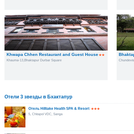
Khwapa Chhen Restaurant and Guest House
Bhakta
Khauma-13,Bhaktapur Durbar Square
Chundevis
Отели 3 звезды в Бхактапур
Отель Hilltake Health SPA & Resort
5, Chitapol VDC, Sanga