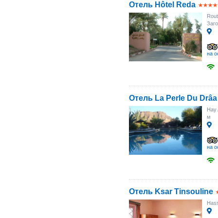
Отель Hôtel Reda
Rout
Заго
на о
Отель La Perle Du Drâa
Hay
м
на о
Отель Ksar Tinsouline
Hass