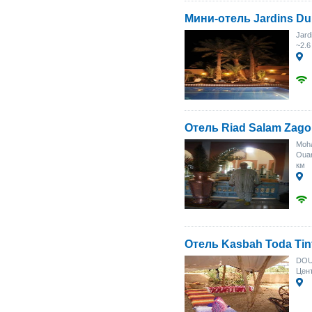
Мини-отель Jardins Du
Jard
~2.6
Отель Riad Salam Zago
Moha
Oua
км
Отель Kasbah Toda Tin
DOU
Цент