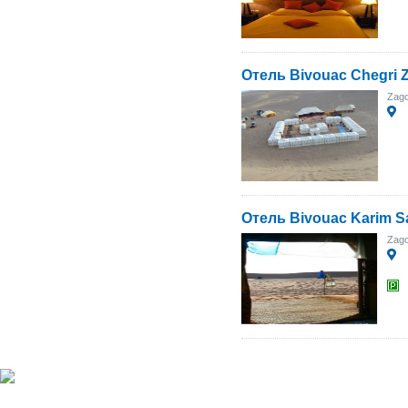
Отель Bivouac Chegri 
Zag
Отель Bivouac Karim S
Zag