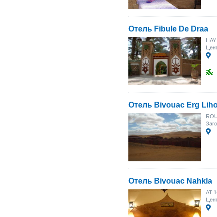
Отель Fibule De Draa
HAY
Цент
Отель Bivouac Erg Lih
ROU
Заго
Отель Bivouac Nahkla
AT 
Цент