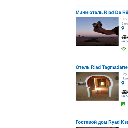
Мини-отель Riad De R
Hay 
Заг
на о
Отель Riad Tagmadarte
Hay 
, Це
на о
Гостевой дом Ryad Ksa