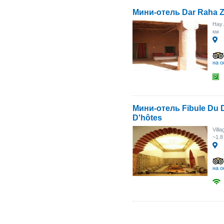
Мини-отель Dar Raha 
Hay
км
на о
Мини-отель Fibule Du 
D'hôtes
Vill
~1.8
на о