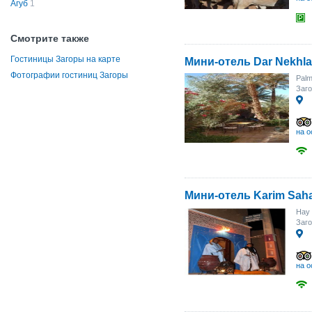
Агуб
1
Смотрите также
Гостиницы Загоры на карте
Мини-отель Dar Nekhla
Фотографии гостиниц Загоры
Palm
Заго
на о
Мини-отель Karim Sah
Hay 
Заг
на о