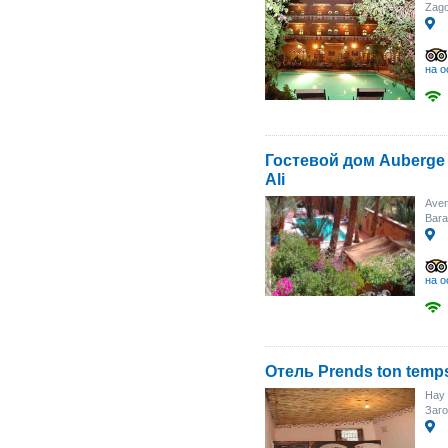
Zag
на о
Гостевой дом Auberge 
Ali
Aven
Bar
на о
Отель Prends ton temp
Hay 
Заг