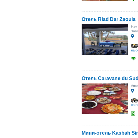
Отель Riad Dar Zaouia
Hay 
Заг
на о
Отель Caravane du Su
Ame
на о
Мини-отель Kasbah Si