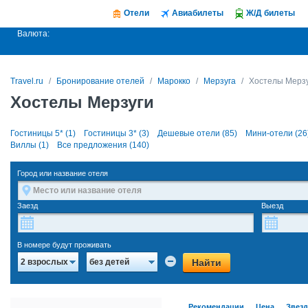
Отели
Авиабилеты
Ж/Д билеты
Валюта:
Travel.ru
Бронирование отелей
Марокко
Мерзуга
Хостелы Мерз
Хостелы Мерзуги
Гостиницы 5* (1)
Гостиницы 3* (3)
Дешевые отели (85)
Мини-отели (26
Виллы (1)
Все предложения (140)
Город или название отеля
Заезд
Выезд
В номере будут проживать
Найти
2 взрослых
без детей
Рекомендации
Цена
Звез