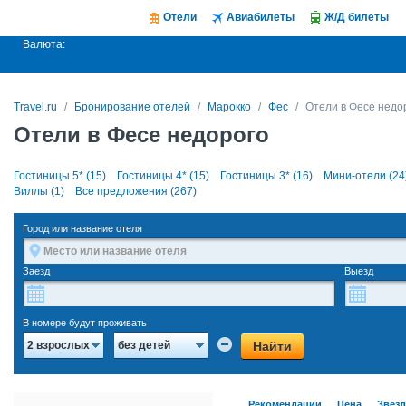
Отели
Авиабилеты
Ж/Д билеты
Валюта:
Travel.ru
Бронирование отелей
Марокко
Фес
Отели в Фесе недо
Отели в Фесе недорого
Гостиницы 5* (15)
Гостиницы 4* (15)
Гостиницы 3* (16)
Мини-отели (24
Виллы (1)
Все предложения (267)
Город или название отеля
Заезд
Выезд
В номере будут проживать
Найти
2 взрослых
без детей
Рекомендации
Цена
Звез