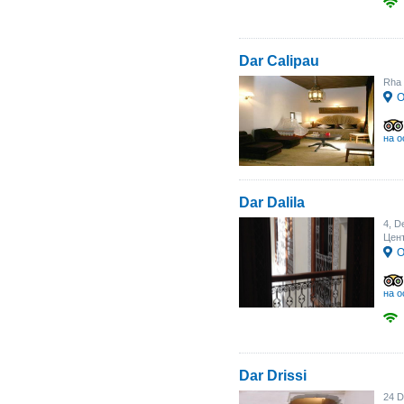
Dar Calipau
Rha 
О
на о
Dar Dalila
4, D
Цент
О
на о
Dar Drissi
24 D