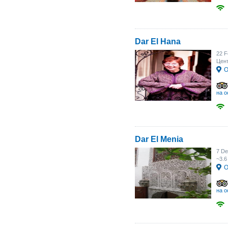
Dar El Hana
22 F
Цент
О
на о
Dar El Menia
7 De
~3.6
О
на о