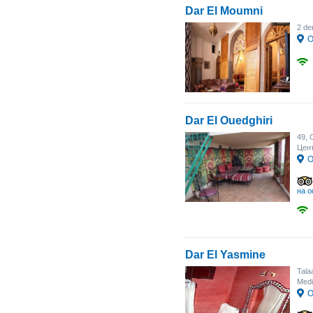
Dar El Moumni
2 de
О
Dar El Ouedghiri
49, 
Цент
О
на о
Dar El Yasmine
Tala
Med
О