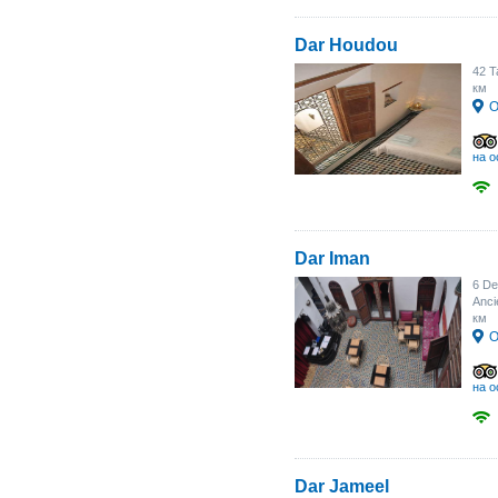
Dar Houdou
42 T
км
О
на о
Dar Iman
6 De
Anci
км
О
на о
Dar Jameel