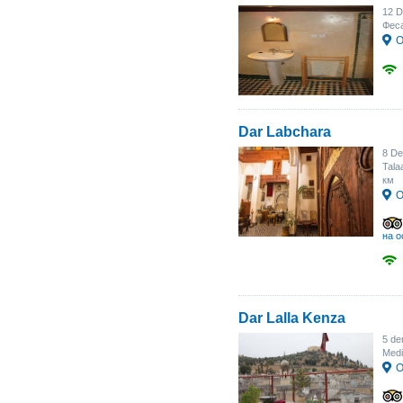
12 D
Феса
О
Dar Labchara
8 De
Tala
км
О
на о
Dar Lalla Kenza
5 de
Med
О