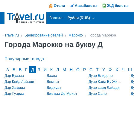
Отели
Авиабилеты
Ж/Д билеты
Рубли (RUB)
Валюта:
Travel.ru
Бронирование отелей
Марокко
Города Марокко
Города Марокко на букву Д
Популярные города
А
Б
В
Г
Д
З
И
К
Л
М
Н
О
Р
С
Т
У
Ф
Х
Ч
Ш
Дар Буазза
Дахла
Дуар Блидене
Д
Дар Кейд Лайади
Демнат
Дуар Кайд Бу Жилали
Дар Хамида
Дждиуат
Дуар саид Лайади
Дар-Гуарда
Джемаа Де Мрирт
Дуар Сане
Д