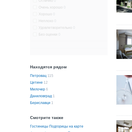
Отлично
0
Очень хорошо
0
Хорошо
0
Неплохо
0
Удовлетворительно
0
Без оценки
0
Находятся рядом
Петровац
115
Цетине
12
Милочер
6
Даниловград
1
Бериславци
1
Смотрите также
Гостиницы Подгорицы на карте