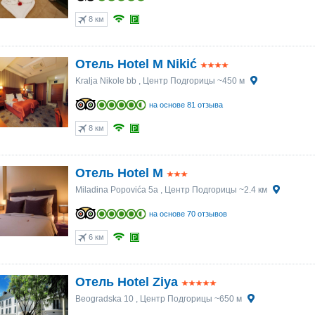
25
25
26
26
27
27
28
28
29
29
30
30
8 км
1
1
2
2
3
3
4
4
5
5
6
6
Отель Hotel M Nikić
Kralja Nikole bb
, Центр Подгорицы ~450 м
на основе 81 отзыва
8 км
Отель Hotel M
Miladina Popovića 5a
, Центр Подгорицы ~2.4 км
на основе 70 отзывов
6 км
Отель Hotel Ziya
Beogradska 10
, Центр Подгорицы ~650 м