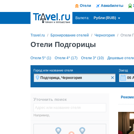
Отели
Авиабилеты
Рубли (RUB)
Валюта:
Travel.ru
Бронирование отелей
Черногория
Отели 
Отели Подгорицы
Отели 5* (1)
Отели 4* (17)
Отели 3* (10)
Дешевые отели
Город или название отеля
Заезд
×
Пн
Пн
Рекоме
Уточнить поиск
27
27
3
3
Например,
10
10
17
17