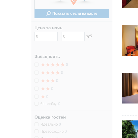
24
24
Показать отели на карте
31
31
Цена за ночь
–
руб
Звёздность
0
0
0
0
0
без звёзд
0
Оценка гостей
Идеально
0
Превосходно
0