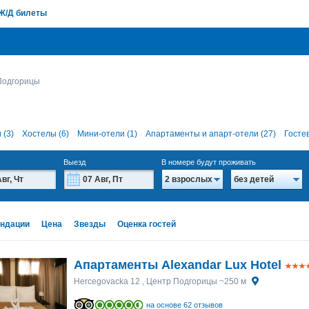
Ж/Д билеты
Подгорицы
 (3)
Хостелы (6)
Мини-отели (1)
Апартаменты и апарт-отели (27)
Госте
Выезд
В номере будут проживать
2 взрослых
без детей
Август
Август
2026
2026
Вт
Вт
Ср
Ср
Чт
Чт
Пт
Пт
Сб
Сб
Вс
Вс
ндации
Цена
Звезды
Оценка гостей
28
28
29
29
30
30
31
31
1
1
2
2
4
4
5
5
6
6
7
7
8
8
9
9
Апартаменты Alexandar Lux Hotel
11
11
12
12
13
13
14
14
15
15
16
16
Hercegovacka 12
, Центр Подгорицы ~250 м
18
18
19
19
20
20
21
21
22
22
23
23
на основе 62 отзывов