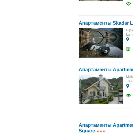
Апартаменты Skadar L
Rije
Цети
Апартаменты Apartmen
Mojk
~35
Апартаменты Apartmen
Square