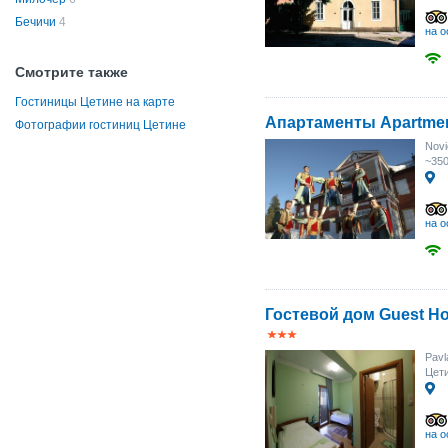
Бечичи
4
на о
Смотрите также
Гостиницы Цетине на карте
Апартаменты Apartme
Фотографии гостиниц Цетине
Novi
~35
на о
Гостевой дом Guest Ho
Pavl
Цет
на о