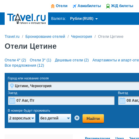
Отели
Авиабилеты
Ж/Д билеты
Рубли (RUB)
Валюта:
Travel.ru
Бронирование отелей
Черногория
Отели Цетине
Отели Цетине
Отели 4* (2)
Отели 3* (1)
Дешевые отели (2)
Апартаменты и апарт-оте
Все предложения (12)
Город или название отеля
Заезд
Выезд
Август
2026
В номере будут проживать
Пн
Вт
Ср
Чт
Пт
Сб
Вс
Пн
Найти
2 взрослых
без детей
27
28
29
30
31
1
2
27
3
4
5
6
7
8
9
3
Рекомендации
Цена
Звез