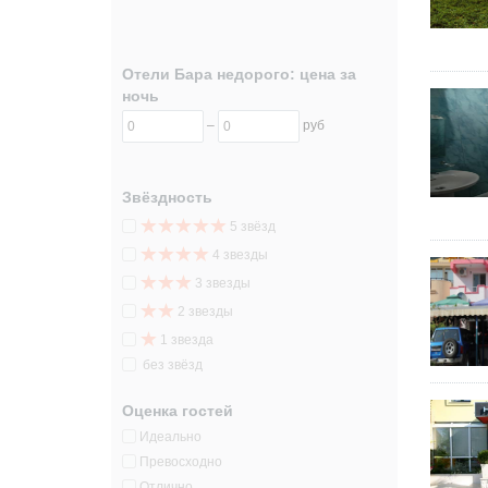
Отели Бара недорого: цена за
ночь
–
руб
Звёздность
5 звёзд
4 звезды
3 звезды
2 звезды
1 звезда
без звёзд
Оценка гостей
Идеально
Превосходно
Отлично