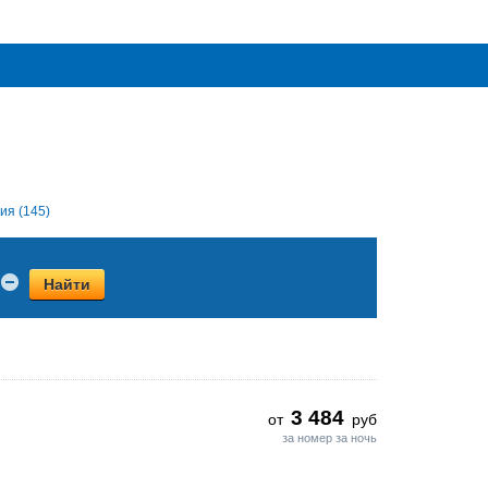
ия (145)
Найти
3 484
от
руб
за номер за ночь