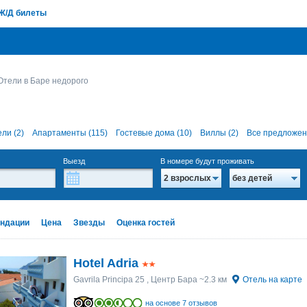
Ж/Д билеты
Отели в Баре недорого
ли (2)
Апартаменты (115)
Гостевые дома (10)
Виллы (2)
Все предложен
Выезд
В номере будут проживать
2 взрослых
без детей
ндации
Цена
Звезды
Оценка гостей
Hotel Adria
Gavrila Principa 25
, Центр Бара ~2.3 км
Отель на карте
на основе 7 отзывов