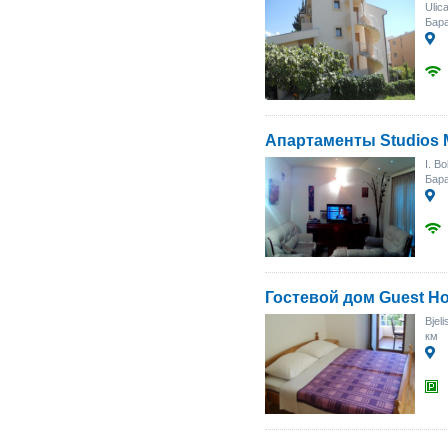
Ulic
Бара
Апартаменты Studios 
I. B
Бара
Гостевой дом Guest Ho
Bjeli
км