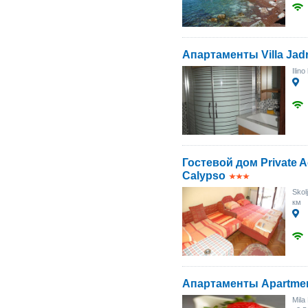
Апартаменты Villa Jad
Ilino
Гостевой дом Private 
Calypso
Skol
км
Апартаменты Apartmen
Mila