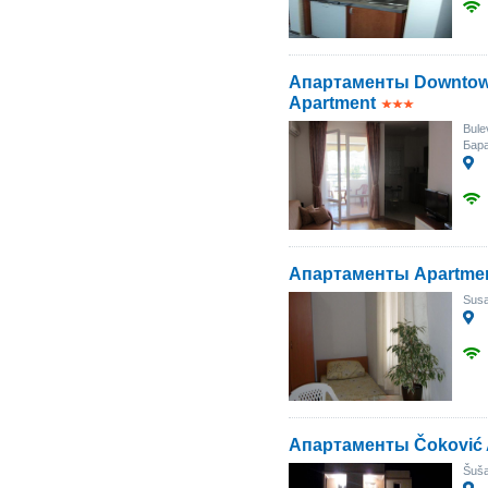
Апартаменты Downtow
Apartment
Bule
Бара
Апартаменты Apartmen
Susa
Апартаменты Čoković 
Šuša