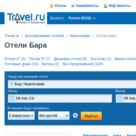
Отели
Авиабилеты
Ж/Д билеты
Рубли (RUB)
Валюта:
Travel.ru
Бронирование отелей
Черногория
Отели Бара
Отели Бара
Отели 4* (3)
Отели 3* (7)
Дешевые отели (5)
Хостелы (1)
Мини-отели 
Гостевые дома (10)
Виллы (2)
Все предложения (145)
Город или название отеля
Заезд
Выезд
Август
2026
В номере будут проживать
Пн
Вт
Ср
Чт
Пт
Сб
Вс
Пн
Найти
2 взрослых
без детей
27
28
29
30
31
1
2
27
3
4
5
6
7
8
9
3
Рекомендации
Цена
Звез