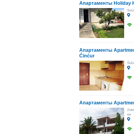
Апартаменты Holiday 
Susa
Апартаменты Apartmen
Ćinćur
Šuša
Апартаменты Apartmen
Zele
км