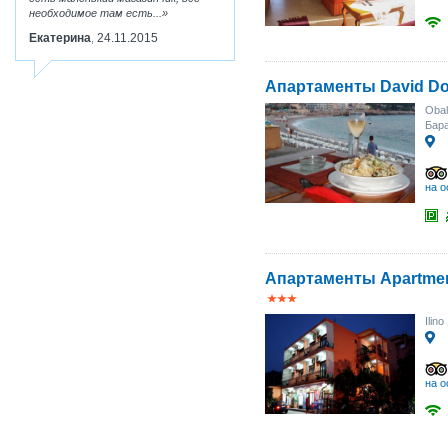
необходимое там есть...
Екатерина
24.11.2015
,
Апартаменты David Do
Obal
Бара
на о
Апартаменты Apartmen
Ilino
на о