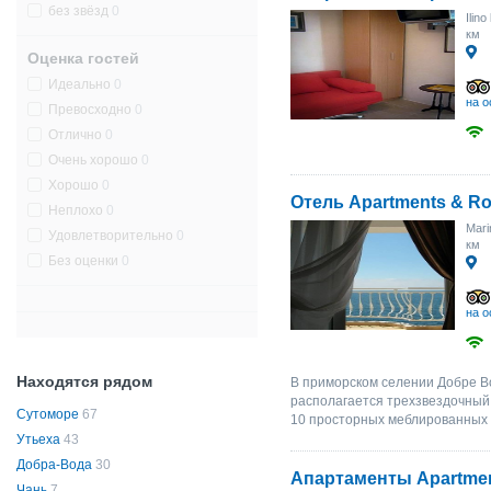
без звёзд
0
Ilino
км
Оценка гостей
Идеально
0
на о
Превосходно
0
Отлично
0
Очень хорошо
0
Хорошо
0
Отель Apartments & Ro
Неплохо
0
Mari
Удовлетворительно
0
км
Без оценки
0
на о
Находятся рядом
В приморском селении Добре Во
располагается трехзвездочный о
Сутоморе
67
10 просторных меблированных 
Утьеха
43
Добра-Вода
30
Апартаменты Apartment
Чань
7