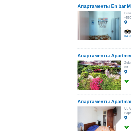
Апартаменты En bar M
Bran
~55
на о
Апартаменты Apartment
Zele
км
Апартаменты Apartma
Ul. 
Бара