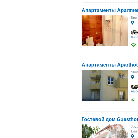
Апартаменты Apartmen
Ilino
на о
Апартаменты Aparthote
Shu
на о
Гостевой дом Guesthou
Jova
Цент