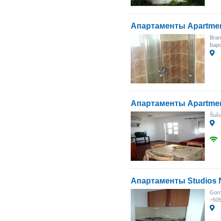
Апартаменты Apartme
Bran
Бара
Апартаменты Apartmen
Šuša
Апартаменты Studios 
Gorn
~505