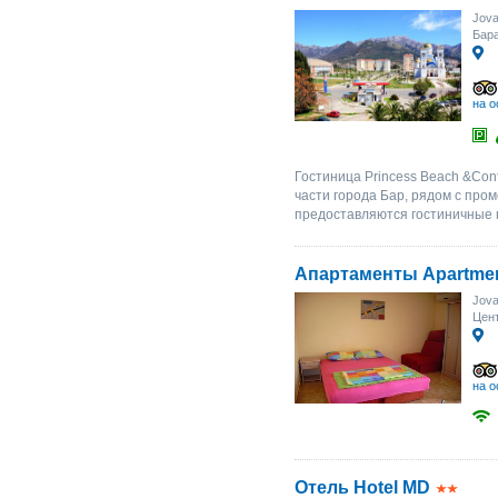
Jova
Бара
на о
Гостиница Princess Beach &Con
части города Бар, рядом с про
предоставляются гостиничные 
Апартаменты Apartment
Jova
Цент
на о
Отель Hotel MD