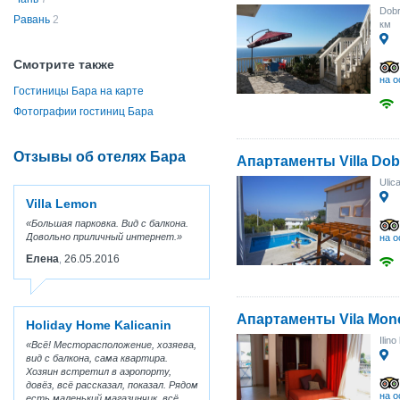
Dobr
Равань
2
км
Смотрите также
на о
Гостиницы Бара на карте
Фотографии гостиниц Бара
Отзывы об отелях Бара
Апартаменты Villa Dob
Ulic
Villa Lemon
Большая парковка. Вид с балкона.
Довольно приличный интернет.
на о
Елена
26.05.2016
,
Апартаменты Vila Mon
Holiday Home Kalicanin
Ilino
Всё! Месторасположение, хозяева,
вид с балкона, сама квартира.
Хозяин встретил в аэропорту,
довёз, всё рассказал, показал. Рядом
на о
есть маленький магазинчик, всё