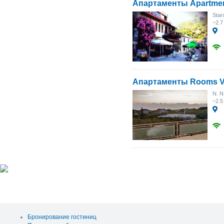
Апартаменты Apartmen
Star
~2.7
Апартаменты Rooms Vi
N. N
~2.5
Бронирование гостиниц