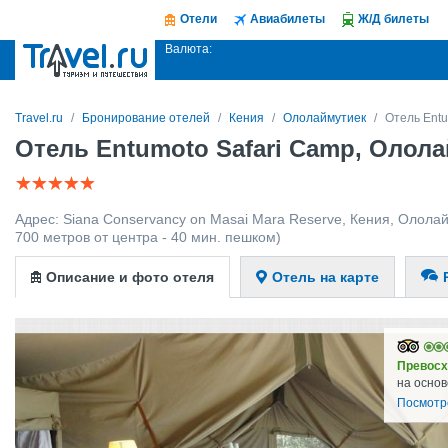
Отели
Авиабилеты
Ж/Д билеты
Валюта:
Travel.ru
Бронирование отелей
Кения
Ололаймутиек
Отель Entu
Отель Entumoto Safari Camp, Олол
Адрес:
Siana Conservancy on Masai Mara Reserve
,
Кения
,
Ололай
700 метров от центра - 40 мин. пешком)
Описание и фото отеля
Отель на карте
Превосх
на основ
Посмотр