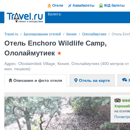
Отели
Авиабилеты
Ж/Д билеты
Валюта:
Travel.ru
Бронирование отелей
Кения
Ололаймутиек
Отель Ench
Отель Enchoro Wildlife Camp,
Ололаймутиек
Адрес:
Oloolaimitiek Village
,
Кения
,
Ололаймутиек
(400 метров от 
мин. пешком)
Описание и фото отеля
Отель на карте
Хороший
на основ
Посмотре